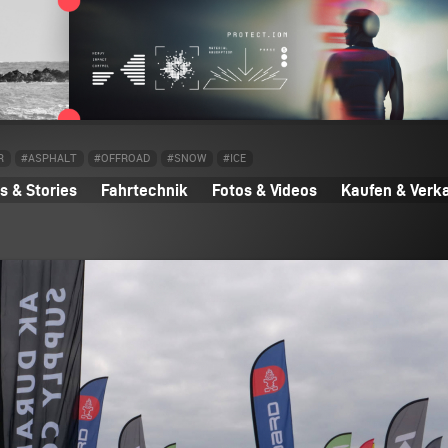
R
#ASPHALT
#OFFROAD
#SNOW
#ICE
 & Stories
Fahrtechnik
Fotos & Videos
Kaufen & Verk