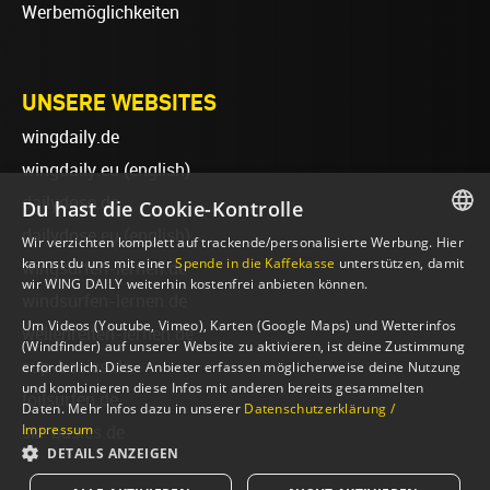
Werbemöglichkeiten
UNSERE WEBSITES
wingdaily.de
wingdaily.eu
(english)
dailydose.de
Du hast die Cookie-Kontrolle
dailydose.eu
(english)
Wir verzichten komplett auf trackende/personalisierte Werbung. Hier
GERMAN
kannst du uns mit einer
Spende in die Kaffekasse
unterstützen, damit
wingsurfen-lernen.de
wir WING DAILY weiterhin kostenfrei anbieten können.
ENGLISH
windsurfen-lernen.de
Um Videos (Youtube, Vimeo), Karten (Google Maps) und Wetterinfos
wellenreiten-lernen.de
(Windfinder) auf unserer Website zu aktivieren, ist deine Zustimmung
sup-basics.de
erforderlich. Diese Anbieter erfassen möglicherweise deine Nutzung
und kombinieren diese Infos mit anderen bereits gesammelten
foilsurfen.de
Daten. Mehr Infos dazu in unserer
Datenschutzerklärung /
Impressum
ski-basics.de
DETAILS ANZEIGEN