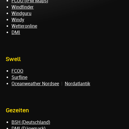
FCOO (IFM Maps)
Windfinder
Windguru
Windy
Wetteronline
DMI
Swell
FCOO
Surfline
Oceanweather Nordsee
|
Nordatlantik
Gezeiten
BSH (Deutschland)
DMI (Dänemark)