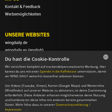
Kontakt & Feedback
Werbemöglichkeiten
UNSERE WEBSITES
wingdaily.de
wingdaily.eu
(english)
dailydose.de
Du hast die Cookie-Kontrolle
dailydose.eu
(english)
Wir verzichten komplett auf trackende/personalisierte Werbung. Hier
GERMAN
kannst du uns mit einer
Spende in die Kaffekasse
unterstützen, damit
wingsurfen-lernen.de
wir WING DAILY weiterhin kostenfrei anbieten können.
ENGLISH
windsurfen-lernen.de
Um Videos (Youtube, Vimeo), Karten (Google Maps) und Wetterinfos
wellenreiten-lernen.de
(Windfinder) auf unserer Website zu aktivieren, ist deine Zustimmung
sup-basics.de
erforderlich. Diese Anbieter erfassen möglicherweise deine Nutzung
und kombinieren diese Infos mit anderen bereits gesammelten
foilsurfen.de
Daten. Mehr Infos dazu in unserer
Datenschutzerklärung /
Impressum
ski-basics.de