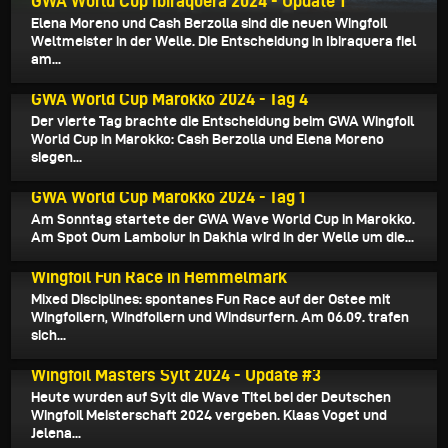
GWA World Cup Ibiraquera 2024 - Update 1
Elena Moreno und Cash Berzolla sind die neuen Wingfoil
Weltmeister in der Welle. Die Entscheidung in Ibiraquera fiel
am...
02.10.2024
GWA World Cup Marokko 2024 - Tag 4
Der vierte Tag brachte die Entscheidung beim GWA Wingfoil
World Cup in Marokko: Cash Berzolla und Elena Moreno
siegen...
30.09.2024
GWA World Cup Marokko 2024 - Tag 1
Am Sonntag startete der GWA Wave World Cup in Marokko.
Am Spot Oum Lamboiur in Dakhla wird in der Welle um die...
16.09.2024
Wingfoil Fun Race in Hemmelmark
Mixed Disciplines: spontanes Fun Race auf der Ostee mit
Wingfoilern, Windfoilern und Windsurfern. Am 06.09. trafen
sich...
04.08.2024
Wingfoil Masters Sylt 2024 - Update #3
Heute wurden auf Sylt die Wave Titel bei der Deutschen
Wingfoil Meisterschaft 2024 vergeben. Klaas Voget und
Jelena...