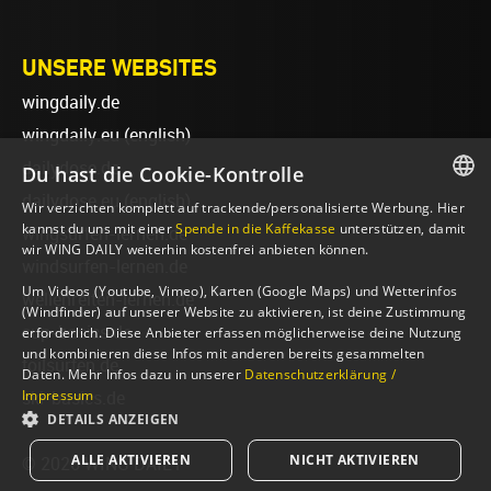
UNSERE WEBSITES
wingdaily.de
wingdaily.eu
(english)
dailydose.de
Du hast die Cookie-Kontrolle
dailydose.eu
(english)
Wir verzichten komplett auf trackende/personalisierte Werbung. Hier
GERMAN
kannst du uns mit einer
Spende in die Kaffekasse
unterstützen, damit
wingsurfen-lernen.de
wir WING DAILY weiterhin kostenfrei anbieten können.
ENGLISH
windsurfen-lernen.de
Um Videos (Youtube, Vimeo), Karten (Google Maps) und Wetterinfos
wellenreiten-lernen.de
(Windfinder) auf unserer Website zu aktivieren, ist deine Zustimmung
sup-basics.de
erforderlich. Diese Anbieter erfassen möglicherweise deine Nutzung
und kombinieren diese Infos mit anderen bereits gesammelten
foilsurfen.de
Daten. Mehr Infos dazu in unserer
Datenschutzerklärung /
Impressum
ski-basics.de
DETAILS ANZEIGEN
ALLE AKTIVIEREN
NICHT AKTIVIEREN
© 2026 WING DAILY