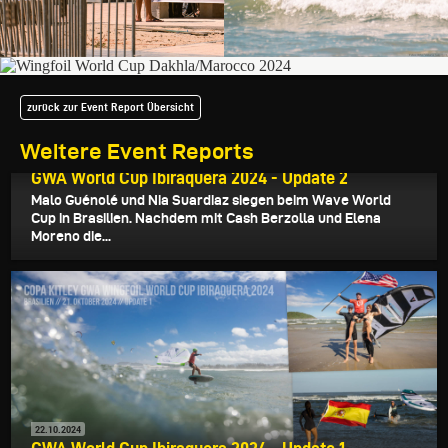
zurück zur Event Report Übersicht
Weitere Event Reports
23.10.2024
GWA World Cup Ibiraquera 2024 - Update 2
Malo Guénolé und Nia Suardiaz siegen beim Wave World
Cup in Brasilien. Nachdem mit Cash Berzolla und Elena
Moreno die...
22.10.2024