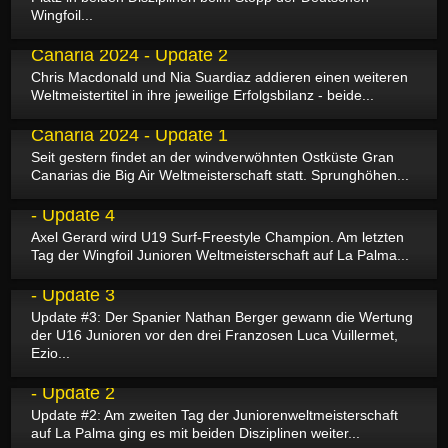
Wingfoil...
11.07.2024
GWA Big Air World Championships Gran
Canaria 2024 - Update 2
Chris Macdonald und Nia Suardiaz addieren einen weiteren
Weltmeistertitel in ihre jeweilige Erfolgsbilanz - beide...
10.07.2024
GWA Big Air World Championships Gran
Canaria 2024 - Update 1
Seit gestern findet an der windverwöhnten Ostküste Gran
Canarias die Big Air Weltmeisterschaft statt. Sprunghöhen...
01.07.2024
GWA Youth Wingfoil World Championships 2024
- Update 4
Axel Gerard wird U19 Surf-Freestyle Champion. Am letzten
Tag der Wingfoil Junioren Weltmeisterschaft auf La Palma...
30.06.2024
GWA Youth Wingfoil World Championships 2024
- Update 3
Update #3: Der Spanier Nathan Berger gewann die Wertung
der U16 Junioren vor den drei Franzosen Luca Vuillermet,
Ezio...
29.06.2024
GWA Youth Wingfoil World Championships 2024
- Update 2
Update #2: Am zweiten Tag der Juniorenweltmeisterschaft
auf La Palma ging es mit beiden Disziplinen weiter...