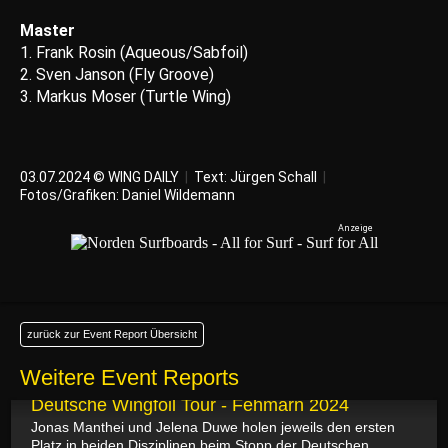
Master
1. Frank Rosin (Aqueous/Sabfoil)
2. Sven Janson (Fly Groove)
3. Markus Moser (Turtle Wing)
03.07.2024 © WING DAILY
|
Text:
Jürgen Schall
|
Fotos/Grafiken: Daniel Wildemann
zurück zur Event Report Übersicht
Weitere Event Reports
15.07.2024
Deutsche Wingfoil Tour - Fehmarn 2024
Jonas Manthei und Jelena Duwe holen jeweils den ersten
Platz in beiden Disziplinen beim Stopp der Deutschen