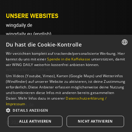
UNSERE WEBSITES
wingdaily.de
wingdaily.eu
(english)
dailydose.de
Du hast die Cookie-Kontrolle
dailydose.eu
(english)
Wir verzichten komplett auf trackende/personalisierte Werbung. Hier
GERMAN
kannst du uns mit einer
Spende in die Kaffekasse
unterstützen, damit
wingsurfen-lernen.de
wir WING DAILY weiterhin kostenfrei anbieten können.
ENGLISH
windsurfen-lernen.de
Um Videos (Youtube, Vimeo), Karten (Google Maps) und Wetterinfos
wellenreiten-lernen.de
(Windfinder) auf unserer Website zu aktivieren, ist deine Zustimmung
sup-basics.de
erforderlich. Diese Anbieter erfassen möglicherweise deine Nutzung
und kombinieren diese Infos mit anderen bereits gesammelten
foilsurfen.de
Daten. Mehr Infos dazu in unserer
Datenschutzerklärung /
Impressum
ski-basics.de
DETAILS ANZEIGEN
ALLE AKTIVIEREN
NICHT AKTIVIEREN
© 2026 WING DAILY