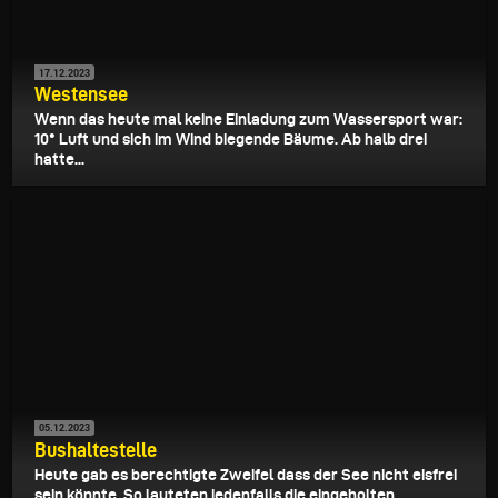
17.12.2023
Westensee
Wenn das heute mal keine Einladung zum Wassersport war:
10° Luft und sich im Wind biegende Bäume. Ab halb drei
hatte...
05.12.2023
Bushaltestelle
Heute gab es berechtigte Zweifel dass der See nicht eisfrei
sein könnte. So lauteten jedenfalls die eingeholten...