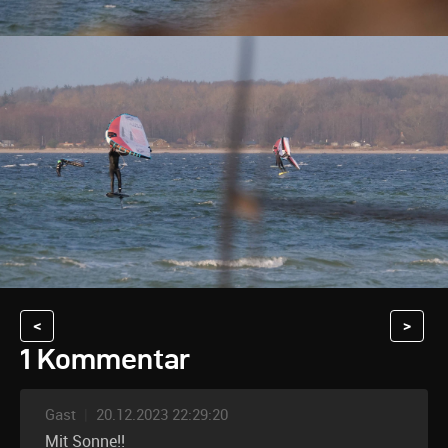
<
>
1 Kommentar
Gast
|
20.12.2023 22:29:20
Mit Sonne!!