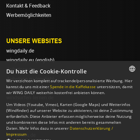
Kontakt & Feedback
Werbemöglichkeiten
UNSERE WEBSITES
wingdaily.de
wingdaily.eu
(english)
dailydose.de
Du hast die Cookie-Kontrolle
dailydose.eu
(english)
Wir verzichten komplett auf trackende/personalisierte Werbung. Hier
GERMAN
kannst du uns mit einer
Spende in die Kaffekasse
unterstützen, damit
wingsurfen-lernen.de
wir WING DAILY weiterhin kostenfrei anbieten können.
ENGLISH
windsurfen-lernen.de
Um Videos (Youtube, Vimeo), Karten (Google Maps) und Wetterinfos
wellenreiten-lernen.de
(Windfinder) auf unserer Website zu aktivieren, ist deine Zustimmung
sup-basics.de
erforderlich. Diese Anbieter erfassen möglicherweise deine Nutzung
und kombinieren diese Infos mit anderen bereits gesammelten
foilsurfen.de
Daten. Mehr Infos dazu in unserer
Datenschutzerklärung /
Impressum
ski-basics.de