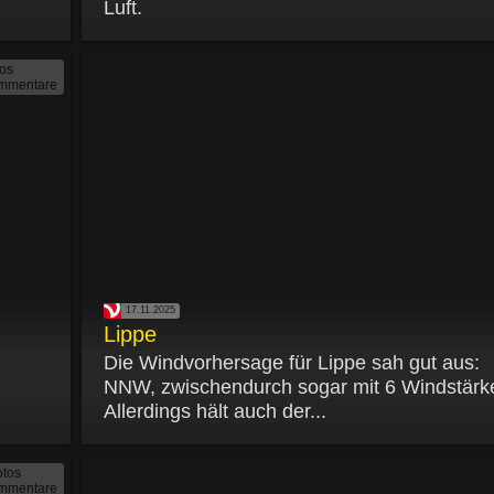
Luft.
tos
mmentare
17.11.2025
Lippe
Die Windvorhersage für Lippe sah gut aus:
NNW, zwischendurch sogar mit 6 Windstärk
Allerdings hält auch der...
otos
mmentare