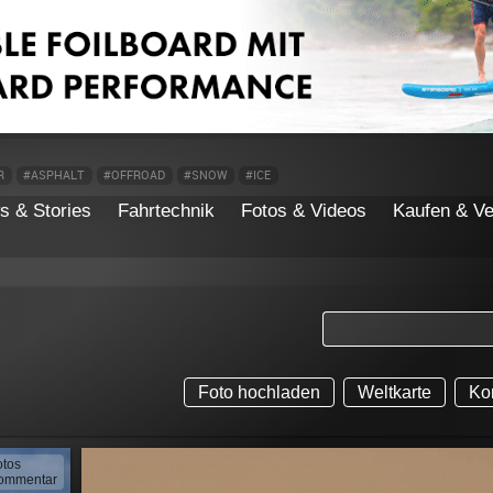
R
#ASPHALT
#OFFROAD
#SNOW
#ICE
s & Stories
Fahrtechnik
Fotos & Videos
Kaufen & Ve
Foto hochladen
Weltkarte
Ko
otos
ommentar