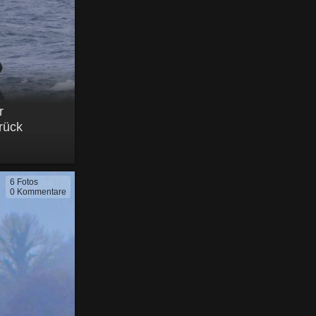
r
rück
6 Fotos
0 Kommentare