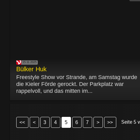
15.11.2025
Bülker Huk
Freestyle Show vor Strande, am Samstag wurde
die Kieler Förde gerockt. Der Parkplatz war
rappelvoll, und das mitten im...
Seite 5 v
<<
<
3
4
5
6
7
>
>>