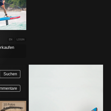
EN
LOGIN
rkaufen
Suchen
mmentare
10 Fotos
0 Kommentare