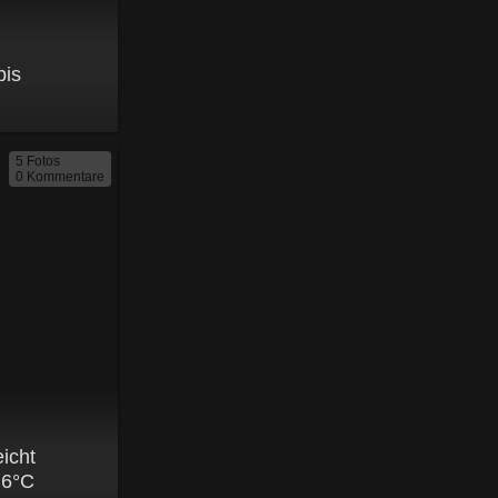
bis
5 Fotos
0 Kommentare
icht
 6°C