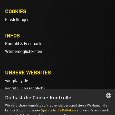
COOKIES
Einstellungen
INFOS
Kontakt & Feedback
Werbemöglichkeiten
UNSERE WEBSITES
wingdaily.de
wingdaily.eu
(english)
dailydose.de
Du hast die Cookie-Kontrolle
dailydose.eu
(english)
Wir verzichten komplett auf trackende/personalisierte Werbung. Hier
GERMAN
kannst du uns mit einer
Spende in die Kaffekasse
unterstützen, damit
wingsurfen-lernen.de