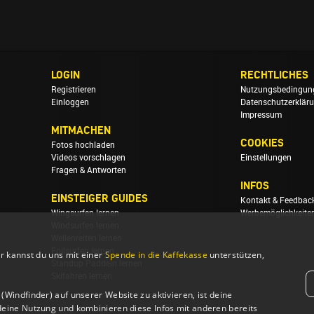
LOGIN
RECHTLICHES
Registrieren
Nutzungsbedingun
Einloggen
Datenschutzerklär
Impressum
MITMACHEN
COOKIES
Fotos hochladen
Videos vorschlagen
Einstellungen
Fragen & Antworten
INFOS
EINSTEIGER GUIDES
Kontakt & Feedbac
Wingsurfen lernen
Werbemöglichkeite
Windsurfen lernen
Wellenreiten lernen
Foilsurfen lernen
r kannst du uns mit einer
Spende in die Kaffekasse
unterstützen,
Standup Paddeln lernen
Skifahren lernen
Windfinder) auf unserer Website zu aktivieren, ist deine
deine Nutzung und kombinieren diese Infos mit anderen bereits