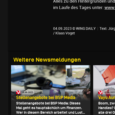
Alles zu den Hintergründen und
im Laufe des Tages unter:
www.
04.09.2023 © WING DAILY
|
Text:
Jürg
/ Klaas Voget
Weitere Newsmeldungen
13.09.2023
12.09.202
Stellenangebote bei BSP Media
Vayu Aur
Stellenangebote bei BSP Media: Dieses
Boom, zwe
Mal geht es hauptsächlich um Finanzen.
Handles? 
Wer in diesem Bereich arbeitet und Lust...
alle drei 