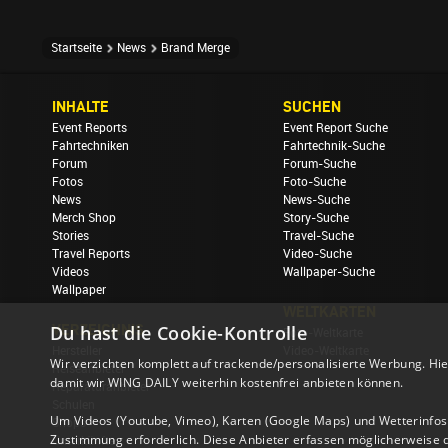
Startseite
News
Brand Merge
INHALTE
SUCHEN
Event Reports
Event Report Suche
Fahrtechniken
Fahrtechnik-Suche
Forum
Forum-Suche
Fotos
Foto-Suche
News
News-Suche
Merch Shop
Story-Suche
Stories
Travel-Suche
Travel Reports
Video-Suche
Videos
Wallpaper-Suche
Wallpaper
WELTKARTEN
VERZEICHNIS
Du hast die Cookie-Kontrolle
Foto-Weltkarte
Hersteller
Video-Weltkarte
Wir verzichten komplett auf trackende/personalisierte Werbung. Hie
Reiseanbieter
damit wir WING DAILY weiterhin kostenfrei anbieten können.
Reparaturanbieter
Schulen
Um Videos (Youtube, Vimeo), Karten (Google Maps) und Wetterinfos (
Shops
Zustimmung erforderlich. Diese Anbieter erfassen möglicherweise 
Unterkünfte