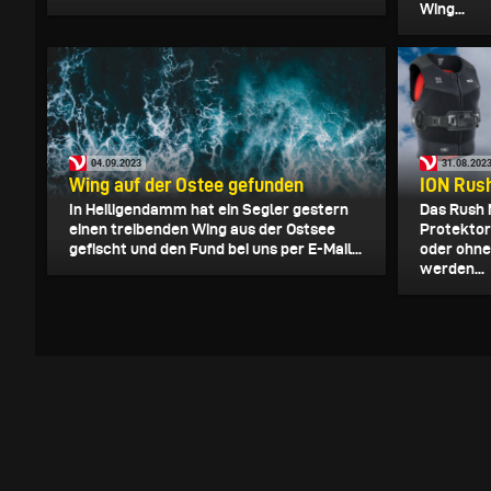
Wing...
04.09.2023
31.08.202
Wing auf der Ostee gefunden
ION Rus
In Heiligendamm hat ein Segler gestern
Das Rush M
einen treibenden Wing aus der Ostsee
Protektor
gefischt und den Fund bei uns per E-Mail...
oder ohne
werden...