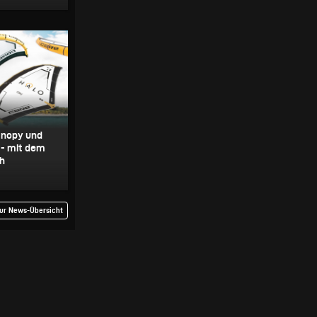
anopy und
- mit dem
gh
ur News-Übersicht