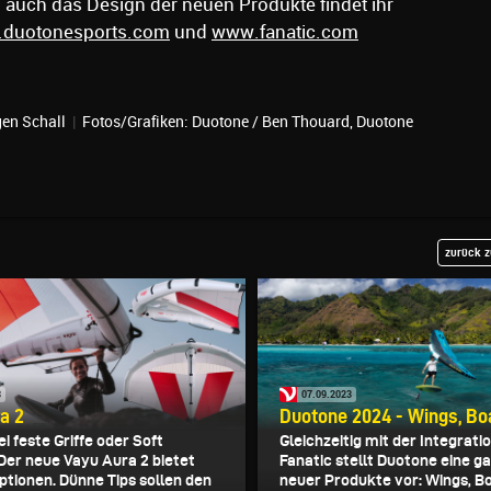
 auch das Design der neuen Produkte findet ihr
duotonesports.com
und
www.fanatic.com
en Schall
|
Fotos/Grafiken: Duotone / Ben Thouard, Duotone
zurück z
3
07.09.2023
a 2
Duotone 2024 - Wings, Boa
i feste Griffe oder Soft
Gleichzeitig mit der Integrati
Der neue Vayu Aura 2 bietet
Fanatic stellt Duotone eine g
Optionen. Dünne Tips sollen den
neuer Produkte vor: Wings, Bo