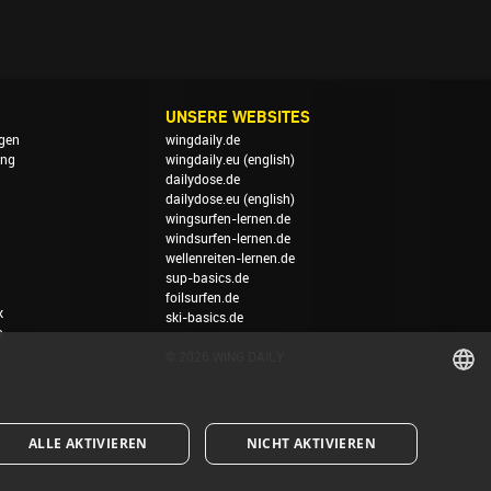
UNSERE WEBSITES
gen
wingdaily.de
ung
wingdaily.eu
(english)
dailydose.de
dailydose.eu
(english)
wingsurfen-lernen.de
windsurfen-lernen.de
wellenreiten-lernen.de
sup-basics.de
foilsurfen.de
k
ski-basics.de
n
© 2026 WING DAILY
GERMAN
ALLE AKTIVIEREN
NICHT AKTIVIEREN
ENGLISH