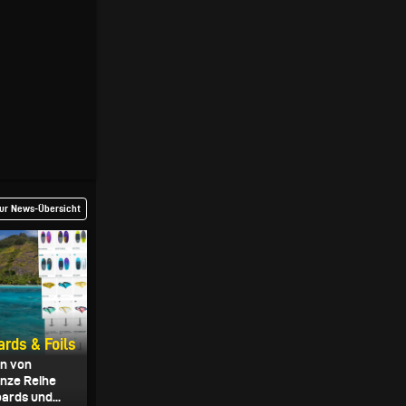
ur News-Übersicht
rds & Foils
on von
anze Reihe
ards und...