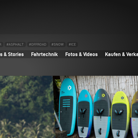
R
#ASPHALT
#OFFROAD
#SNOW
#ICE
 & Stories
Fahrtechnik
Fotos & Videos
Kaufen & Verk