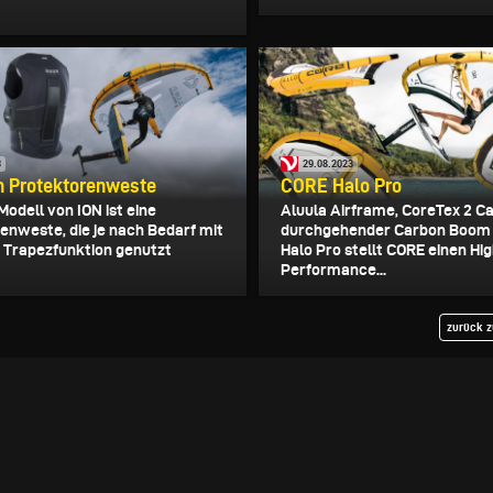
3
29.08.2023
h Protektorenweste
CORE Halo Pro
odell von ION ist eine
Aluula Airframe, CoreTex 2 C
enweste, die je nach Bedarf mit
durchgehender Carbon Boom 
 Trapezfunktion genutzt
Halo Pro stellt CORE einen Hi
Performance...
zurück z