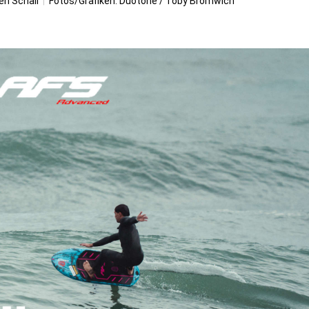
en Schall
|
Fotos/Grafiken: Duotone / Toby Bromwich