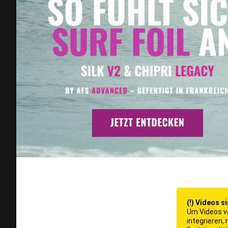
(!) Videos s
Um Videos v
integrieren,