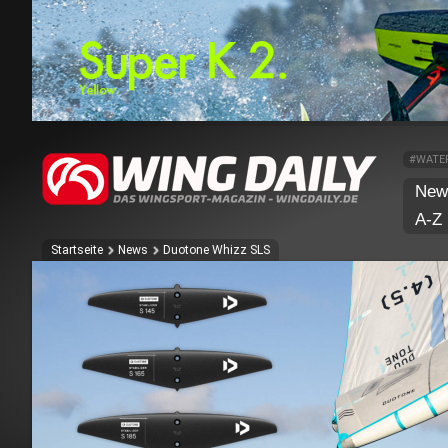
#WATE
New
A-Z
Startseite
News
Duotone Whizz SLS