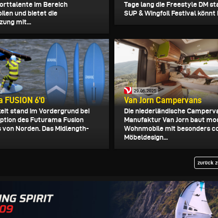
rttalente im Bereich
Tage lang die Freestyle DM st
ilen und bietet die
SUP & Wingfoil Festival könnt i
ung mit...
5
29.06.2025
a FUSION 6'0
Van Jorn Campervans
keit stand im Vordergrund bei
Die niederländische Camperv
ption des Futurama Fusion
Manufaktur Van Jorn baut mo
s von Norden. Das Midlength-
Wohnmobile mit besonders c
Möbeldesign...
zurück z