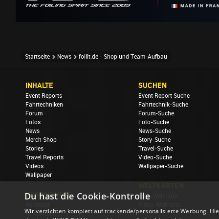
Startseite
News
foilit.de - Shop und Team-Aufbau
INHALTE
SUCHEN
Event Reports
Event Report Suche
Fahrtechniken
Fahrtechnik-Suche
Forum
Forum-Suche
Fotos
Foto-Suche
News
News-Suche
Merch Shop
Story-Suche
Stories
Travel-Suche
Travel Reports
Video-Suche
Videos
Wallpaper-Suche
Wallpaper
WELTKARTEN
Du hast die Cookie-Kontrolle
VERZEICHNIS
Foto-Weltkarte
Hersteller
Video-Weltkarte
Wir verzichten komplett auf trackende/personalisierte Werbung. Hie
Reiseanbieter