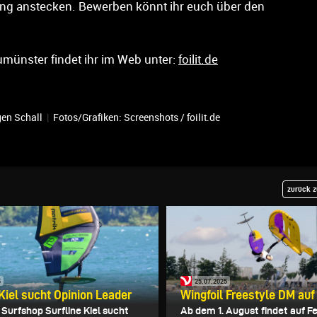
ung anstecken. Bewerben könnt ihr euch über den
umünster findet ihr im Web unter:
foilit.de
en Schall
|
Fotos/Grafiken: Screenshots / foilit.de
zurück z
5
25.07.2025
 Kiel sucht Opinion Leader
Wingfoil Freestyle DM au
 Surfshop Surfline Kiel sucht
Ab dem 1. August findet auf F