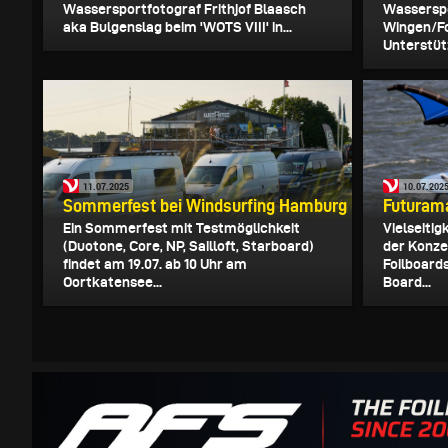
Wassersportfotograf Frithjof Blaasch
Wasserspo
aka Bulgenslag beim 'WOTS VIII' in...
Wingen/Fo
Unterstütz
11.07.2025
10.07.202
Sommerfest bei Windsurfing Hamburg
Futuram
Ein Sommerfest mit Testmöglichkeit
Vielseitig
(Duotone, Core, NP, Sailloft, Starboard)
der Konze
findet am 19.07. ab 10 Uhr am
Foilboard
Oortkatensee...
Board...