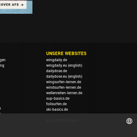
UNSERE WEBSITES
gen
wingdaily.de
ung
wingdaily.eu
(english)
dailydose.de
dailydose.eu
(english)
wingsurfen-lernen.de
windsurfen-lernen.de
wellenreiten-lernen.de
sup-basics.de
foilsurfen.de
k
ski-basics.de
n
© 2026 WING DAILY