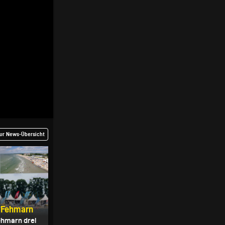
ur News-Übersicht
f Fehmarn
ehmarn drei