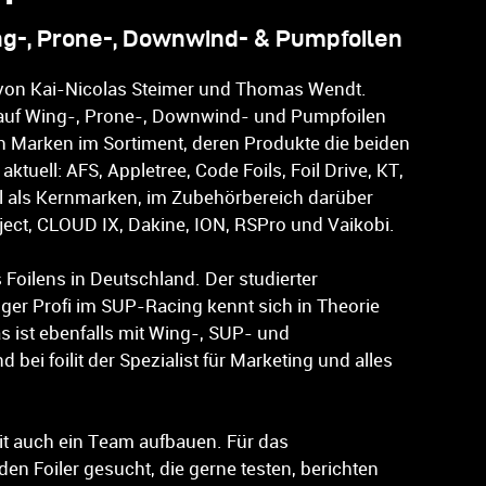
ng-, Prone-, Downwind- & Pumpfoilen
op von Kai-Nicolas Steimer und Thomas Wendt.
 auf Wing-, Prone-, Downwind- und Pumpfoilen
ch Marken im Sortiment, deren Produkte die beiden
tuell: AFS, Appletree, Code Foils, Foil Drive, KT,
l als Kernmarken, im Zubehörbereich darüber
ect, CLOUD IX, Dakine, ION, RSPro und Vaikobi.
 Foilens in Deutschland. Der studierter
ger Profi im SUP-Racing kennt sich in Theorie
 ist ebenfalls mit Wing-, SUP- und
i foilit der Spezialist für Marketing und alles
it auch ein Team aufbauen. Für das
Foiler gesucht, die gerne testen, berichten