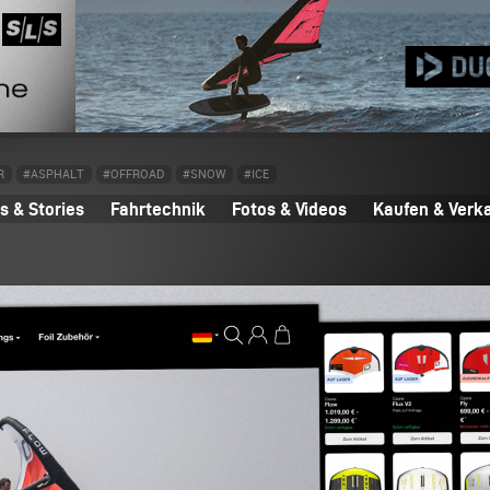
R
#ASPHALT
#OFFROAD
#SNOW
#ICE
 & Stories
Fahrtechnik
Fotos & Videos
Kaufen & Verk