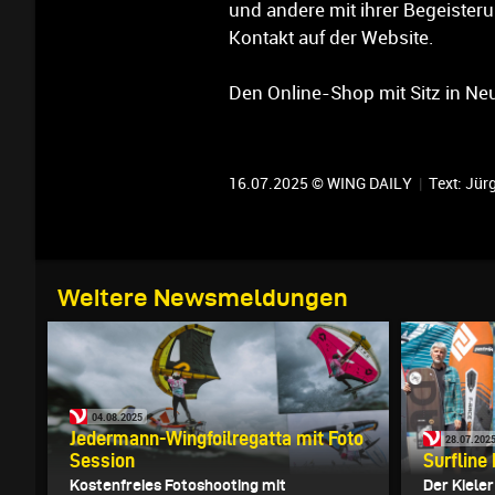
und andere mit ihrer Begeister
Kontakt auf der Website.
Den Online-Shop mit Sitz in Ne
16.07.2025 © WING DAILY
|
Text:
Jürg
Weitere Newsmeldungen
04.08.2025
Jedermann-Wingfoilregatta mit Foto
28.07.202
Session
Surfline
Kostenfreies Fotoshooting mit
Der Kieler