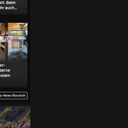
att. Beim
hr auch...
an-
derne
oolem
ur News-Übersicht