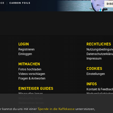
LOGIN
RECHTLICHES
Registrieren
Nutzungsbedingun
Einloggen
Datenschutzerklär
Impressum
MITMACHEN
COOKIES
Fotos hochladen
Videos vorschlagen
Einstellungen
Fragen & Antworten
INFOS
EINSTEIGER GUIDES
Kontakt & Feedbac
Wingsurfen lernen
Werbemöglichkeite
Windsurfen lernen
Wellenreiten lernen
Foilsurfen lernen
r kannst du uns mit einer
Spende in die Kaffekasse
unterstützen,
Standup Paddeln lernen