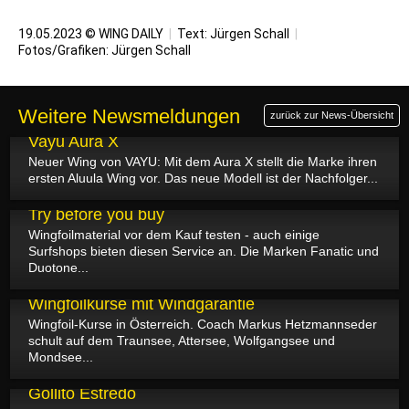
19.05.2023 © WING DAILY
|
Text:
Jürgen Schall
|
Fotos/Grafiken:
Jürgen Schall
Weitere Newsmeldungen
zurück zur News-Übersicht
31.05.2023
Vayu Aura X
Neuer Wing von VAYU: Mit dem Aura X stellt die Marke ihren
ersten Aluula Wing vor. Das neue Modell ist der Nachfolger...
24.05.2023
Try before you buy
Wingfoilmaterial vor dem Kauf testen - auch einige
Surfshops bieten diesen Service an. Die Marken Fanatic und
Duotone...
23.05.2023
Wingfoilkurse mit Windgarantie
Wingfoil-Kurse in Österreich. Coach Markus Hetzmannseder
schult auf dem Traunsee, Attersee, Wolfgangsee und
Mondsee...
17.05.2023
Gollito Estredo