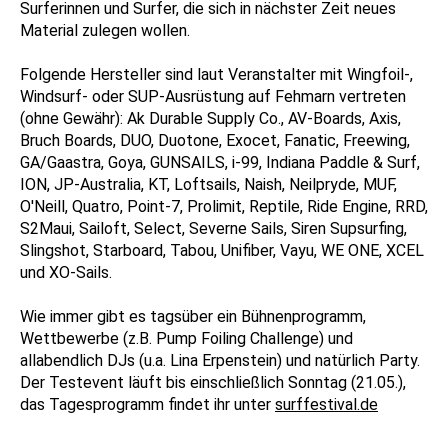
Surferinnen und Surfer, die sich in nächster Zeit neues
Material zulegen wollen.
Folgende Hersteller sind laut Veranstalter mit Wingfoil-,
Windsurf- oder SUP-Ausrüstung auf Fehmarn vertreten
(ohne Gewähr): Ak Durable Supply Co., AV-Boards, Axis,
Bruch Boards, DUO, Duotone, Exocet, Fanatic, Freewing,
GA/Gaastra, Goya, GUNSAILS, i-99, Indiana Paddle & Surf,
ION, JP-Australia, KT, Loftsails, Naish, Neilpryde, MUF,
O'Neill, Quatro, Point-7, Prolimit, Reptile, Ride Engine, RRD,
S2Maui, Sailoft, Select, Severne Sails, Siren Supsurfing,
Slingshot, Starboard, Tabou, Unifiber, Vayu, WE ONE, XCEL
und XO-Sails.
Wie immer gibt es tagsüber ein Bühnenprogramm,
Wettbewerbe (z.B. Pump Foiling Challenge) und
allabendlich DJs (u.a. Lina Erpenstein) und natürlich Party.
Der Testevent läuft bis einschließlich Sonntag (21.05.),
das Tagesprogramm findet ihr unter
surffestival.de