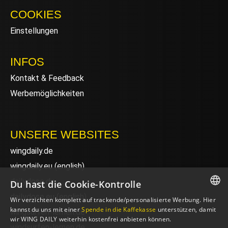
COOKIES
Einstellungen
INFOS
Kontakt & Feedback
Werbemöglichkeiten
UNSERE WEBSITES
wingdaily.de
wingdaily.eu
(english)
dailydose.de
Du hast die Cookie-Kontrolle
dailydose.eu
(english)
Wir verzichten komplett auf trackende/personalisierte Werbung. Hier
GERMAN
kannst du uns mit einer
Spende in die Kaffekasse
unterstützen, damit
wingsurfen-lernen.de
wir WING DAILY weiterhin kostenfrei anbieten können.
ENGLISH
windsurfen-lernen.de