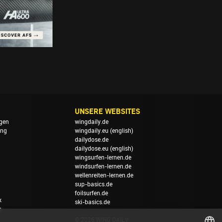
UNSERE WEBSITES
gen
wingdaily.de
ung
wingdaily.eu
(english)
dailydose.de
dailydose.eu
(english)
wingsurfen-lernen.de
windsurfen-lernen.de
wellenreiten-lernen.de
sup-basics.de
foilsurfen.de
k
ski-basics.de
n
© 2026 WING DAILY