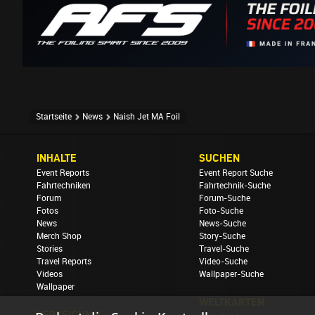
Startseite
News
Naish Jet MA Foil
INHALTE
SUCHEN
Event Reports
Event Report Suche
Fahrtechniken
Fahrtechnik-Suche
Forum
Forum-Suche
Fotos
Foto-Suche
News
News-Suche
Merch Shop
Story-Suche
Stories
Travel-Suche
Travel Reports
Video-Suche
Videos
Wallpaper-Suche
Wallpaper
WELTKARTEN
VERZEICHNIS