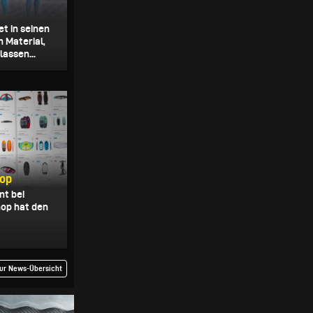
et in seinen
 Material,
assen...
hop
nt bei
hop hat den
ur News-Übersicht