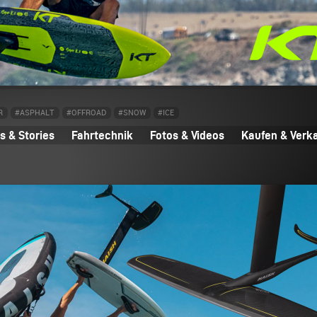
R
#ASPHALT
#OFFROAD
#SNOW
#ICE
 & Stories
Fahrtechnik
Fotos & Videos
Kaufen & Verk