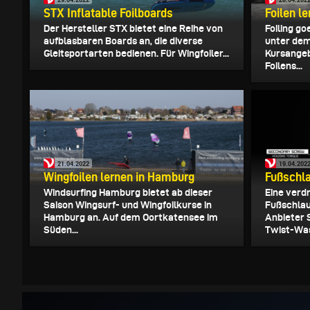
STX Inflatable Foilboards
Foilen l
Der Hersteller STX bietet eine Reihe von
Foiling g
aufblasbaren Boards an, die diverse
unter dem
Gleitsportarten bedienen. Für Wingfoiler...
Kursangeb
Foilens...
21.04.2022
19.04.202
Wingfoilen lernen in Hamburg
Fußschla
Windsurfing Hamburg bietet ab dieser
Eine verd
Saison Wingsurf- und Wingfoilkurse in
Fußschlau
Hamburg an. Auf dem Oortkatensee im
Anbieter 
Süden...
Twist-Was