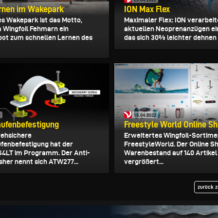
ernen im Wakepark
ION Max Flex
oes Wakepark ist das Motto,
Maximaler Flex: ION verarbeit
 Wingfoil Fehmarn ein
aktuellen Neoprenanzügen ein
ot zum schnellen Lernen des
das sich 30% leichter dehnen l
2
18.04.2022
ufenbefestigung
Freestyle World Online S
rehsichere
Erweitertes Wingfoil-Sortime
fenbefestigung hat der
FreestyleWorld. Der Online S
S4LT im Programm. Der Anti-
Warenbestand auf 140 Artikel
her nennt sich ATW277...
vergrößert...
zurück z