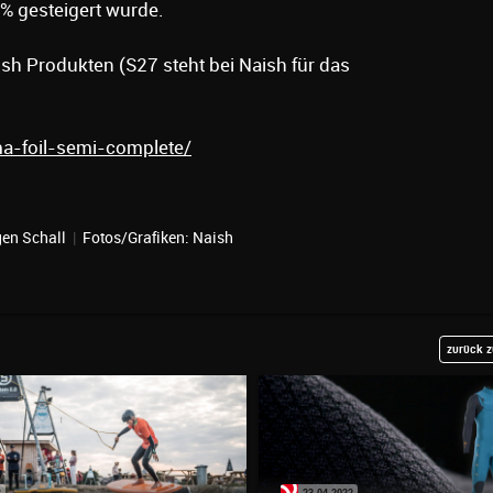
5% gesteigert wurde.
sh Produkten (S27 steht bei Naish für das
a-foil-semi-complete/
en Schall
|
Fotos/Grafiken: Naish
zurück z
2
23.04.2022