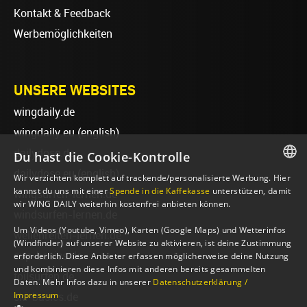
Kontakt & Feedback
Werbemöglichkeiten
UNSERE WEBSITES
wingdaily.de
wingdaily.eu
(english)
dailydose.de
Du hast die Cookie-Kontrolle
dailydose.eu
(english)
Wir verzichten komplett auf trackende/personalisierte Werbung. Hier
GERMAN
kannst du uns mit einer
Spende in die Kaffekasse
unterstützen, damit
wingsurfen-lernen.de
wir WING DAILY weiterhin kostenfrei anbieten können.
ENGLISH
windsurfen-lernen.de
Um Videos (Youtube, Vimeo), Karten (Google Maps) und Wetterinfos
wellenreiten-lernen.de
(Windfinder) auf unserer Website zu aktivieren, ist deine Zustimmung
sup-basics.de
erforderlich. Diese Anbieter erfassen möglicherweise deine Nutzung
und kombinieren diese Infos mit anderen bereits gesammelten
foilsurfen.de
Daten. Mehr Infos dazu in unserer
Datenschutzerklärung /
Impressum
ski-basics.de