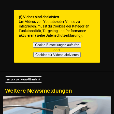
(!) Videos sind deaktiviert
Um Videos von Youtube oder Vimeo zu
integrieren, musst du Cookies der Kategorien
Funktionalität, Targeting und Performance
aktivieren (siehe
Datenschutzerklärung
):
Cookie-Einstellungen aufrufen
oder
Cookies für Videos aktivieren
zurück zur News-Übersicht
Weitere Newsmeldungen