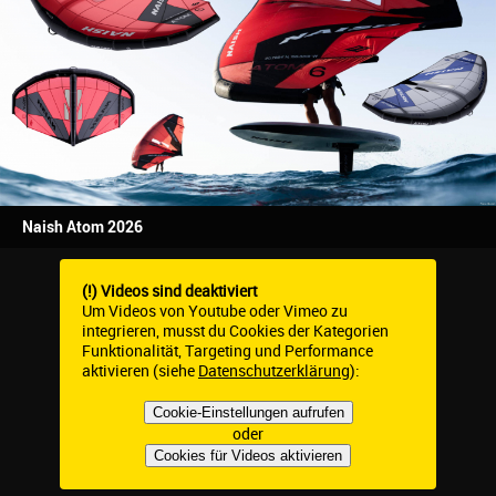
Naish Atom 2026
(!) Videos sind deaktiviert
Um Videos von Youtube oder Vimeo zu
integrieren, musst du Cookies der Kategorien
Funktionalität, Targeting und Performance
aktivieren (siehe
Datenschutzerklärung
):
Cookie-Einstellungen aufrufen
oder
Cookies für Videos aktivieren