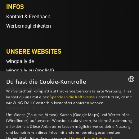
INFOS
Kontakt & Feedback
Werbemöglichkeiten
UNSERE WEBSITES
wingdaily.de
wingdaily.eu
(english)
dailydose.de
Du hast die Cookie-Kontrolle
dailydose.eu
(english)
Wir verzichten komplett auf trackende/personalisierte Werbung. Hier
GERMAN
kannst du uns mit einer
Spende in die Kaffekasse
unterstützen, damit
wingsurfen-lernen.de
wir WING DAILY weiterhin kostenfrei anbieten können.
ENGLISH
windsurfen-lernen.de
Um Videos (Youtube, Vimeo), Karten (Google Maps) und Wetterinfos
wellenreiten-lernen.de
(Windfinder) auf unserer Website zu aktivieren, ist deine Zustimmung
sup-basics.de
erforderlich. Diese Anbieter erfassen möglicherweise deine Nutzung
und kombinieren diese Infos mit anderen bereits gesammelten
foilsurfen.de
Daten. Mehr Infos dazu in unserer
Datenschutzerklärung /