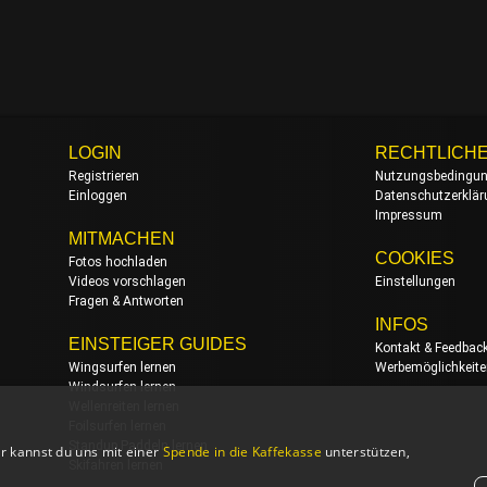
LOGIN
RECHTLICH
Registrieren
Nutzungsbedingu
Einloggen
Datenschutzerklä
Impressum
MITMACHEN
COOKIES
Fotos hochladen
Videos vorschlagen
Einstellungen
Fragen & Antworten
INFOS
EINSTEIGER GUIDES
Kontakt & Feedbac
Wingsurfen lernen
Werbemöglichkeit
Windsurfen lernen
Wellenreiten lernen
Foilsurfen lernen
Standup Paddeln lernen
r kannst du uns mit einer
Spende in die Kaffekasse
unterstützen,
Skifahren lernen