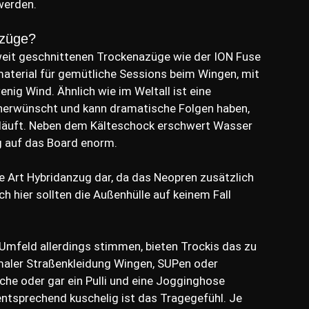
werden.
nzüge?
weit geschnittenen Trockenazüge wie der ION Fuse
terial für gemütliche Sessions beim Wingen, mit
ig Wind. Ähnlich wie im Weltall ist eine
nerwünscht und kann dramatische Folgen haben,
l läuft. Neben dem Kälteschock erschwert Wasser
g auf das Board enorm.
e Art Hybridanzug dar, da das Neopren zusätzlich
ch hier sollten die Außenhülle auf keinem Fall
mfeld allerdings stimmen, bieten Trockis das zu
rmaler Straßenkleidung Wingen, SUPen oder
he oder gar ein Pulli und eine Jogginghose
tsprechend kuschelig ist das Tragegefühl. Je