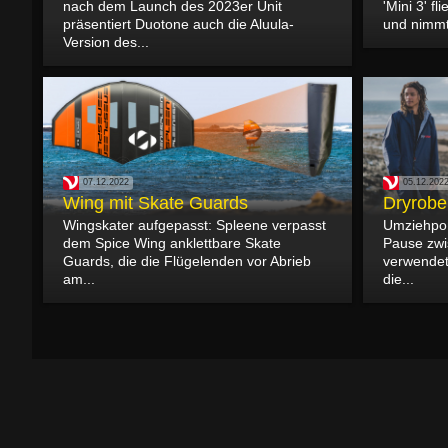
nach dem Launch des 2023er Unit
'Mini 3' fl
präsentiert Duotone auch die Aluula-
und nimmt 
Version des...
07.12.2022
05.12.202
Wing mit Skate Guards
Dryrobe
Wingskater aufgepasst: Spleene verpasst
Umziehpon
dem Spice Wing anklettbare Skate
Pause zwi
Guards, die die Flügelenden vor Abrieb
verwendet
am...
die...