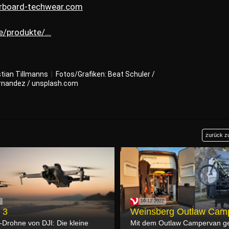
rboard-techwear.com
/produkte/...
stian Tillmanns
|
Fotos/Grafiken: Beat Schuler /
ernandez / unsplash.com
zurück z
2
10.12.2022
 3
Weinsberg Outlaw Cam
-Drohne von DJI: Die kleine
Mit dem Outlaw Campervan g