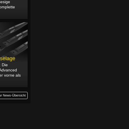
iesige
komplette
uselage
: Die
 Advanced
er vorne als
ur News-Übersicht