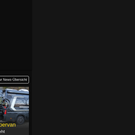
ur News-Übersicht
pervan
eht