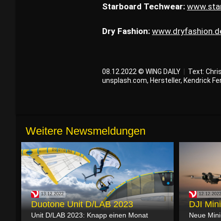
Starboard Techwear:
www.sta
Dry Fashion:
www.dryfashion.de
08.12.2022 © WING DAILY
|
Text:
Chri
unsplash.com, Hersteller, Kendrick F
Weitere Newsmeldungen
13.12.2022
12.12.202
Duotone Unit D/LAB 2023
DJI Mini
Unit D/LAB 2023: Knapp einen Monat
Neue Mini