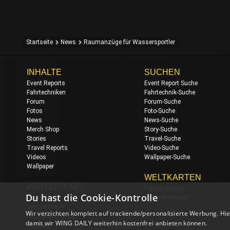
Startseite
News
Raumanzüge für Wassersportler
INHALTE
SUCHEN
Event Reports
Event Report Suche
Fahrtechniken
Fahrtechnik-Suche
Forum
Forum-Suche
Fotos
Foto-Suche
News
News-Suche
Merch Shop
Story-Suche
Stories
Travel-Suche
Travel Reports
Video-Suche
Videos
Wallpaper-Suche
Wallpaper
WELTKARTEN
VERZEICHNIS
Foto-Weltkarte
Du hast die Cookie-Kontrolle
Hersteller
Video-Weltkarte
Reiseanbieter
Wir verzichten komplett auf trackende/personalisierte Werbung. Hie
Reparaturanbieter
damit wir WING DAILY weiterhin kostenfrei anbieten können.
Schulen