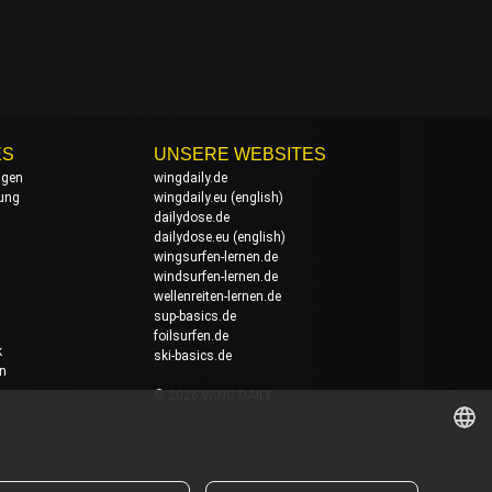
ES
UNSERE WEBSITES
ngen
wingdaily.de
rung
wingdaily.eu
(english)
dailydose.de
dailydose.eu
(english)
wingsurfen-lernen.de
windsurfen-lernen.de
wellenreiten-lernen.de
sup-basics.de
foilsurfen.de
k
ski-basics.de
en
© 2026 WING DAILY
GERMAN