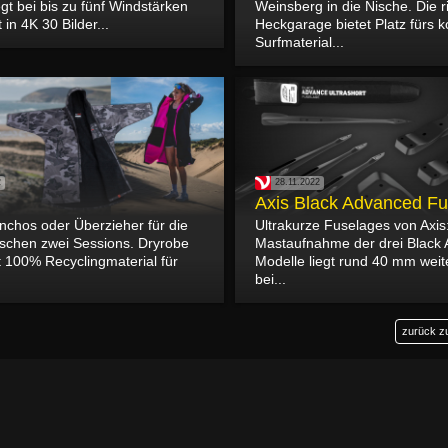
iegt bei bis zu fünf Windstärken
Weinsberg in die Nische. Die r
in 4K 30 Bilder...
Heckgarage bietet Platz fürs 
Surfmaterial...
2
28.11.2022
Axis Black Advanced F
chos oder Überzieher für die
Ultrakurze Fuselages von Axis
schen zwei Sessions. Dryrobe
Mastaufnahme der drei Black
 100% Recyclingmaterial für
Modelle liegt rund 40 mm weit
bei...
zurück z