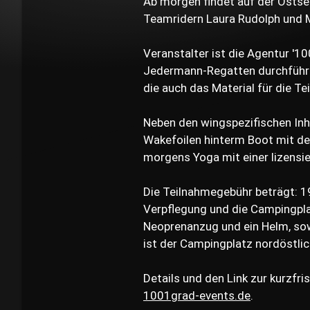
Ab morgen findet auf der Ostse
Teamridern Laura Rudolph und M
Veranstalter ist die Agentur '10
Jedermann-Regatten durchführt. 
die auch das Material für die Te
Neben den wingspezifischen Inha
Wakefoilen hinterm Boot mit de
morgens Yoga mit einer lizensie
Die Teilnahmegebühr beträgt: 19
Verpflegung und die Campingplat
Neoprenanzug und ein Helm, sow
ist der Campingplatz nordöstlic
Details und den Link zur kurzfri
1001grad-events.de
.