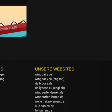
ES
UNSERE WEBSITES
ngen
wingdaily.de
rung
wingdaily.eu
(english)
dailydose.de
dailydose.eu
(english)
wingsurfen-lernen.de
windsurfen-lernen.de
wellenreiten-lernen.de
sup-basics.de
foilsurfen.de