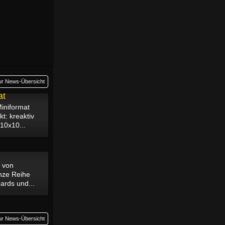
ur News-Übersicht
at
iniformat
t: kreaktiv
10x10...
 Boards &
n von
anze Reihe
ards und...
ur News-Übersicht