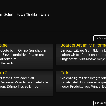
en Schall
|
Fotos/Grafiken: Ensis
zurück z
angebote bei Online-
19.09.2023
p.de
Boarder Art im Miniform
gebote beim Online-Surfshop in
Ein paar witzige Gemälde im M
: Einzelhandelskaufmann und
haben wir bei Freak on entdeck
arbeiter im
umgesetzte Surf-Motive mit je 
tbereich...
07.09.2023
Duotone 2024 - Wings,
ra 2
Foils
 feste Griffe oder Soft
Gleichzeitig mit der Integratio
Der neue Vayu Aura 2 bietet alle
Fanatic stellt Duotone eine g
onen. Dünne Tips sollen den
neuer Produkte vor: Wings, Bo
zurück z