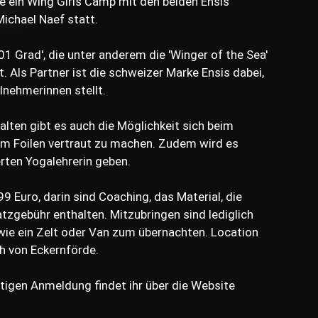
e ein Wing Girls Camp mit den beiden Ensis
ichael Naef statt.
01 Grad', die unter anderem die 'Winger of the Sea'
Als Partner ist die schweizer Marke Ensis dabei,
ilnehmerinnen stellt.
lten gibt es auch die Möglichkeit sich beim
m Foilen vertraut zu machen. Zudem wird es
rten Yogalehrerin geben.
9 Euro, darin sind Coaching, das Material, die
zgebühr enthalten. Mitzubringen sind lediglich
ie ein Zelt oder Van zum übernachten. Location
h von Eckernförde.
stigen Anmeldung findet ihr über die Website