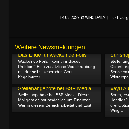
14.09.2023 © WING DAILY
|
Text:
Jürg
19.09.2023
Weitere Newsmeldungen
Stellen
22.09.2023
Das Ende für wackelnde Foils
Surfsho
Wackelnde Foils - kennt ihr dieses
Stellenan
Problem? Eine zusätzliche Verschraubung
Oldenburg
mit der selbstsichernden Conu
Servicemit
Kegelmutter...
Winterspor
13.09.2023
12.09.2023
Stellenangebote bei BSP Media
Vayu Au
Stellenangebote bei BSP Media: Dieses
Boom, zwei
Mal geht es hauptsächlich um Finanzen.
Handles? 
Wer in diesem Bereich arbeitet und Lust...
drei Opti
Wing...