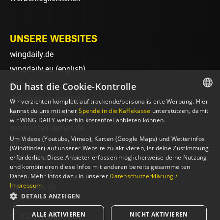
UNSERE WEBSITES
wingdaily.de
wingdaily.eu
(english)
dailydose.de
Du hast die Cookie-Kontrolle
dailydose.eu
(english)
Wir verzichten komplett auf trackende/personalisierte Werbung. Hier
GERMAN
kannst du uns mit einer
Spende in die Kaffekasse
unterstützen, damit
wingsurfen-lernen.de
wir WING DAILY weiterhin kostenfrei anbieten können.
ENGLISH
windsurfen-lernen.de
Um Videos (Youtube, Vimeo), Karten (Google Maps) und Wetterinfos
wellenreiten-lernen.de
(Windfinder) auf unserer Website zu aktivieren, ist deine Zustimmung
sup-basics.de
erforderlich. Diese Anbieter erfassen möglicherweise deine Nutzung
und kombinieren diese Infos mit anderen bereits gesammelten
foilsurfen.de
Daten. Mehr Infos dazu in unserer
Datenschutzerklärung /
Impressum
ski-basics.de
DETAILS ANZEIGEN
ALLE AKTIVIEREN
NICHT AKTIVIEREN
© 2026 WING DAILY