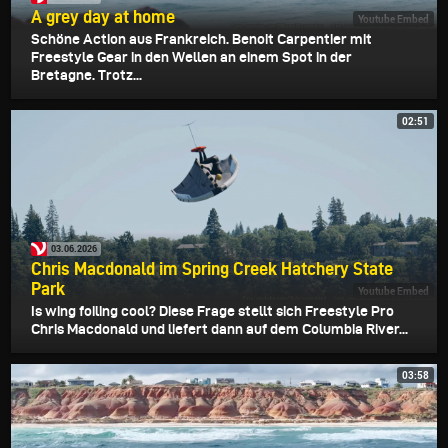
A grey day at home
Youtube Embed
Schöne Action aus Frankreich. Benoit Carpentier mit
Freestyle Gear in den Wellen an einem Spot in der
Bretagne. Trotz...
02:51
03.06.2026
Chris Macdonald im Spring Creek Hatchery State
Park
Youtube Embed
Is wing foiling cool? Diese Frage stellt sich Freestyle Pro
Chris Macdonald und liefert dann auf dem Columbia River...
03:58