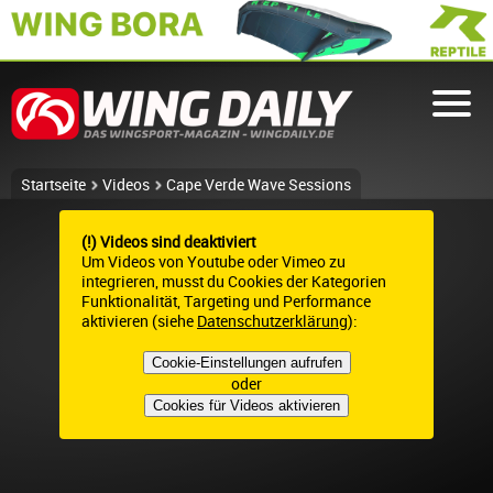
Startseite
Videos
Cape Verde Wave Sessions
(!) Videos sind deaktiviert
Um Videos von Youtube oder Vimeo zu
integrieren, musst du Cookies der Kategorien
Funktionalität, Targeting und Performance
aktivieren (siehe
Datenschutzerklärung
):
Cookie-Einstellungen aufrufen
oder
Cookies für Videos aktivieren