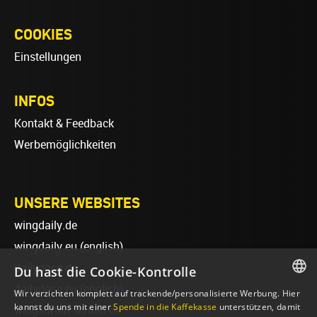
COOKIES
Einstellungen
INFOS
Kontakt & Feedback
Werbemöglichkeiten
UNSERE WEBSITES
wingdaily.de
wingdaily.eu
(english)
dailydose.de
Du hast die Cookie-Kontrolle
dailydose.eu
(english)
Wir verzichten komplett auf trackende/personalisierte Werbung. Hier
GERMAN
kannst du uns mit einer
Spende in die Kaffekasse
unterstützen, damit
wingsurfen-lernen.de