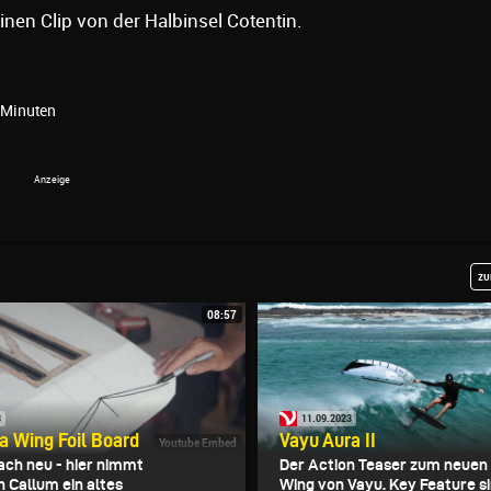
einen Clip von der Halbinsel Cotentin.
 Minuten
zu
08:57
3
11.09.2023
 a Wing Foil Board
Vayu Aura II
Youtube Embed
ach neu - hier nimmt
Der Action Teaser zum neuen '
Callum ein altes
Wing von Vayu. Key Feature si