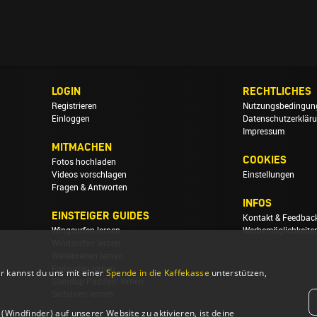
LOGIN
RECHTLICHES
Registrieren
Nutzungsbedingun
Einloggen
Datenschutzerklär
Impressum
MITMACHEN
COOKIES
Fotos hochladen
Videos vorschlagen
Einstellungen
Fragen & Antworten
INFOS
EINSTEIGER GUIDES
Kontakt & Feedbac
Wingsurfen lernen
Werbemöglichkeite
Windsurfen lernen
Wellenreiten lernen
Foilsurfen lernen
r kannst du uns mit einer
Spende in die Kaffekasse
unterstützen,
Standup Paddeln lernen
Skifahren lernen
Windfinder) auf unserer Website zu aktivieren, ist deine