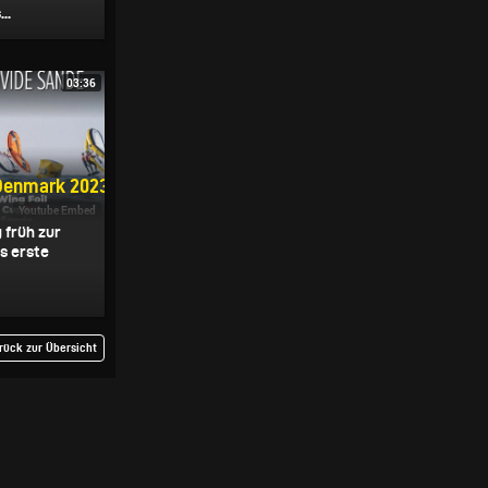
..
03:36
Denmark 2023
Youtube Embed
 früh zur
s erste
rück zur Übersicht