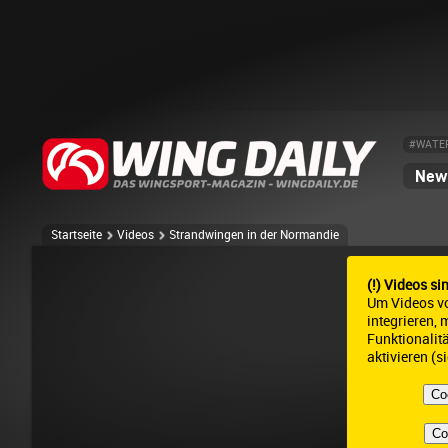
#WATE
News
Startseite
Videos
Strandwingen in der Normandie
(!) Videos si
Um Videos v
integrieren,
Funktionalit
aktivieren (s
Co
Co