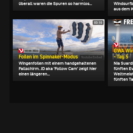
überall waren die Spuren so harmlos...
Windsurfb
aus dem Ke
03:10
09.09.202
GWA Win
10.09.2023
Foilen im Spinnaker-Modus
- Tag 5
Youtube Embed
Wingenfoilen mit einem handgehaltenen
Nia Suard
Fallschirm. JD aka 'Follow Cam' zeigt hier
fünften E
einen längeren...
Weltmeist
fünften Ta