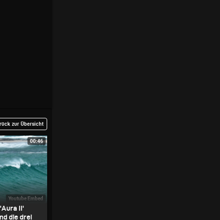
rück zur Übersicht
00:46
Youtube Embed
Aura II'
nd die drei