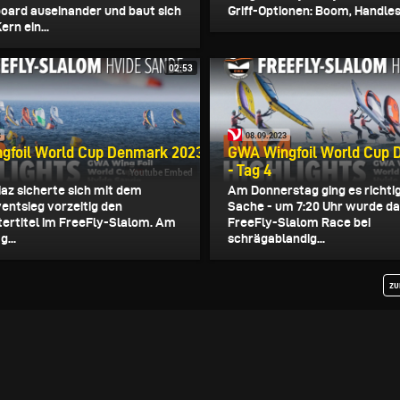
oard auseinander und baut sich
Griff-Optionen: Boom, Handles.
rn ein...
02:53
3
08.09.2023
gfoil World Cup Denmark 2023
GWA Wingfoil World Cup 
- Tag 4
Youtube Embed
iaz sicherte sich mit dem
Am Donnerstag ging es richtig
ventsieg vorzeitig den
Sache - um 7:20 Uhr wurde da
ertitel im FreeFly-Slalom. Am
FreeFly-Slalom Race bei
g...
schrägablandig...
zu