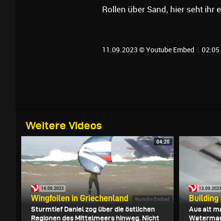
Rollen über Sand, hier seht ihr 
11.09.2023 © Youtube Embed
|
02:05
Weitere Videos
04:20
14.09.2023
13.09.202
Wingfoilen in Griechenland
Building
Youtube Embed
Sturmtief Daniel zog über die östlichen
Aus alt m
Regionen des Mittelmeers hinweg. Nicht
Waterman 