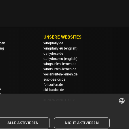
UNSERE WEBSITES
gen
wingdaily.de
ung
wingdaily.eu
(english)
dailydose.de
dailydose.eu
(english)
wingsurfen-lernen.de
windsurfen-lernen.de
wellenreiten-lernen.de
sup-basics.de
foilsurfen.de
k
ski-basics.de
n
© 2026 WING DAILY
GERMAN
ALLE AKTIVIEREN
NICHT AKTIVIEREN
ENGLISH