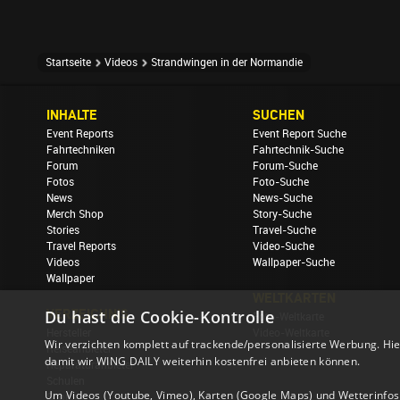
Startseite
Videos
Strandwingen in der Normandie
INHALTE
SUCHEN
Event Reports
Event Report Suche
Fahrtechniken
Fahrtechnik-Suche
Forum
Forum-Suche
Fotos
Foto-Suche
News
News-Suche
Merch Shop
Story-Suche
Stories
Travel-Suche
Travel Reports
Video-Suche
Videos
Wallpaper-Suche
Wallpaper
WELTKARTEN
Du hast die Cookie-Kontrolle
VERZEICHNIS
Foto-Weltkarte
Hersteller
Video-Weltkarte
Wir verzichten komplett auf trackende/personalisierte Werbung. Hie
Reiseanbieter
damit wir WING DAILY weiterhin kostenfrei anbieten können.
Reparaturanbieter
Schulen
Um Videos (Youtube, Vimeo), Karten (Google Maps) und Wetterinfos (
Shops