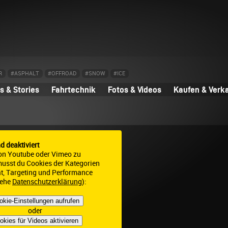
R
#ASPHALT
#OFFROAD
#SNOW
#ICE
 & Stories
Fahrtechnik
Fotos & Videos
Kaufen & Verk
nd deaktiviert
on Youtube oder Vimeo zu
 musst du Cookies der Kategorien
ät, Targeting und Performance
iehe
Datenschutzerklärung
):
okie-Einstellungen aufrufen
oder
okies für Videos aktivieren