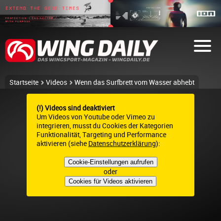
Startseite
Videos
Wenn das Surfbrett vom Wasser abhebt
(!) Videos sind deaktiviert
Um Videos von Youtube oder Vimeo zu
integrieren, musst du Cookies der Kategorien
Funktionalität, Targeting und Performance
aktivieren (siehe
Datenschutzerklärung
):
Cookie-Einstellungen aufrufen
oder
Cookies für Videos aktivieren