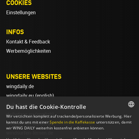
COOKIES
Einstellungen
INFOS
Kontakt & Feedback
Werbemöglichkeiten
UNSERE WEBSITES
wingdaily.de
wingdaily.eu
(english)
dailydose.de
Du hast die Cookie-Kontrolle
dailydose.eu
(english)
Wir verzichten komplett auf trackende/personalisierte Werbung. Hier
GERMAN
kannst du uns mit einer
Spende in die Kaffekasse
unterstützen, damit
wingsurfen-lernen.de
wir WING DAILY weiterhin kostenfrei anbieten können.
ENGLISH
windsurfen-lernen.de