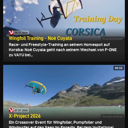
08.07.2026
Wingfoil Training - Noé Cuyala
Youtube Embed
Race- und Freestyle-Training an seinem Homespot auf
Korsika: Noé Cuyala geht nach seinem Wechsel von F-ONE
zu VAYU bei...
00:55
07.07.2026
X-Project 2026
Youtube Embed
Ein Crossover Event für Wingfoiler, Pumpfoiler und
Windsurfer auf den Seen im Engadin. Bei dem Invitational