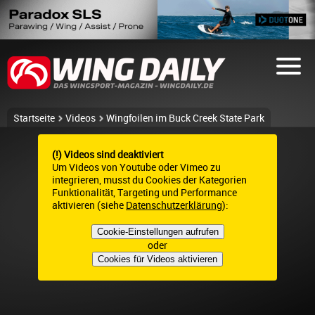
Startseite
Videos
Wingfoilen im Buck Creek State Park
(!) Videos sind deaktiviert
Um Videos von Youtube oder Vimeo zu
integrieren, musst du Cookies der Kategorien
Funktionalität, Targeting und Performance
aktivieren (siehe
Datenschutzerklärung
):
Cookie-Einstellungen aufrufen
oder
Cookies für Videos aktivieren