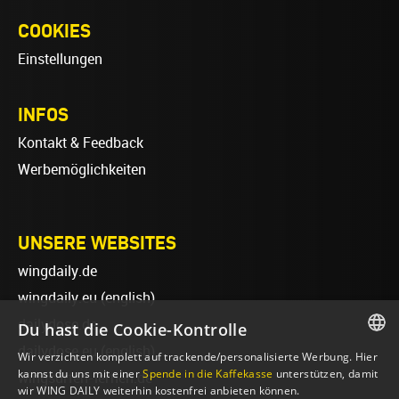
COOKIES
Einstellungen
INFOS
Kontakt & Feedback
Werbemöglichkeiten
UNSERE WEBSITES
wingdaily.de
wingdaily.eu
(english)
dailydose.de
Du hast die Cookie-Kontrolle
dailydose.eu
(english)
Wir verzichten komplett auf trackende/personalisierte Werbung. Hier
GERMAN
kannst du uns mit einer
Spende in die Kaffekasse
unterstützen, damit
wingsurfen-lernen.de
wir WING DAILY weiterhin kostenfrei anbieten können.