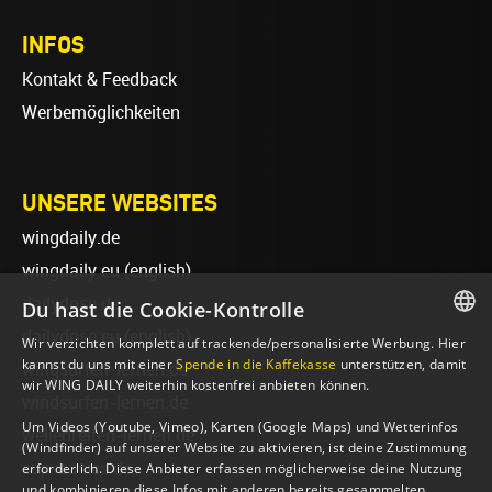
INFOS
Kontakt & Feedback
Werbemöglichkeiten
UNSERE WEBSITES
wingdaily.de
wingdaily.eu
(english)
dailydose.de
Du hast die Cookie-Kontrolle
dailydose.eu
(english)
Wir verzichten komplett auf trackende/personalisierte Werbung. Hier
GERMAN
kannst du uns mit einer
Spende in die Kaffekasse
unterstützen, damit
wingsurfen-lernen.de
wir WING DAILY weiterhin kostenfrei anbieten können.
ENGLISH
windsurfen-lernen.de
Um Videos (Youtube, Vimeo), Karten (Google Maps) und Wetterinfos
wellenreiten-lernen.de
(Windfinder) auf unserer Website zu aktivieren, ist deine Zustimmung
sup-basics.de
erforderlich. Diese Anbieter erfassen möglicherweise deine Nutzung
und kombinieren diese Infos mit anderen bereits gesammelten