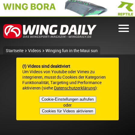
Startseite
Videos
Winging fun in the Maui sun
(!) Videos sind deaktiviert
Um Videos von Youtube oder Vimeo zu
integrieren, musst du Cookies der Kategorien
Funktionalität, Targeting und Performance
aktivieren (siehe
Datenschutzerklärung
):
Cookie-Einstellungen aufrufen
oder
Cookies für Videos aktivieren