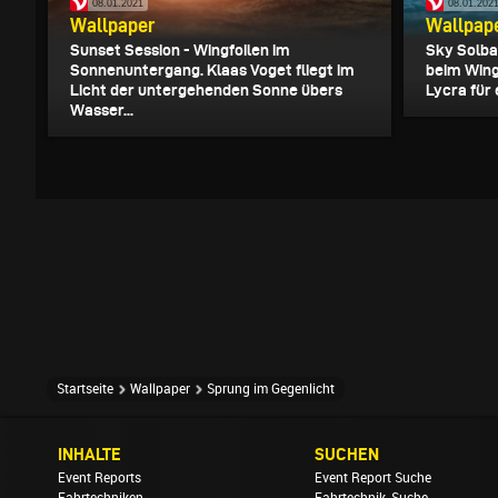
08.01.2021
08.01.202
Wallpaper
Wallpap
Sunset Session - Wingfoilen im
Sky Solba
Sonnenuntergang. Klaas Voget fliegt im
beim Wing
Licht der untergehenden Sonne übers
Lycra für 
Wasser...
Startseite
Wallpaper
Sprung im Gegenlicht
INHALTE
SUCHEN
Event Reports
Event Report Suche