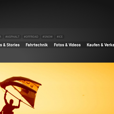
R
#ASPHALT
#OFFROAD
#SNOW
#ICE
 & Stories
Fahrtechnik
Fotos & Videos
Kaufen & Verk