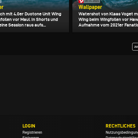
1
08.01.2021
er
Wallpaper
ch mit 4.0er Duotone Unit Wing
Watershot von Klaas Voget mi
foilen vor Maui. In Shorts und
Wing beim Wingfoilen vor Hawa
eine Session raus aufs...
Aufnahme vom 2021er Fanatic
zu
LOGIN
RECHTLICHES
Registrieren
Nutzungsbedingun