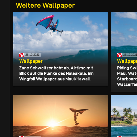
Weitere Wallpaper
28.10.2021
28.10.202
Wallpaper
Wallpap
Zane Schweitzer hebt ab, Airtime mit
Riding Sw
Blick auf die Flanke des Haleakala. Ein
Maui. Wat
Wingfoil Wallpaper aus Maui/Hawaii.
Starboard
Wasserfar