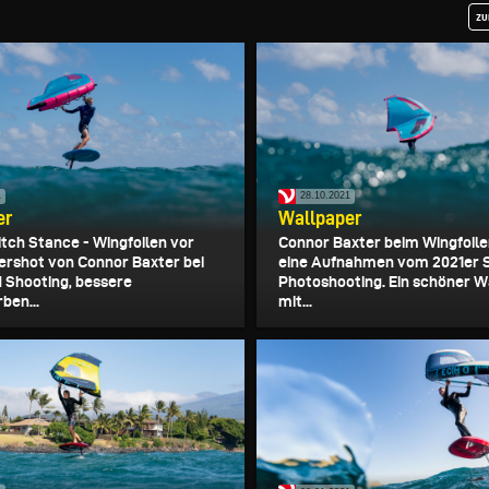
zu
1
28.10.2021
er
Wallpaper
itch Stance - Wingfoilen vor
Connor Baxter beim Wingfoile
ershot von Connor Baxter bei
eine Aufnahmen vom 2021er 
 Shooting, bessere
Photoshooting. Ein schöner 
ben...
mit...