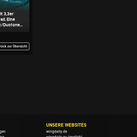
t 3,3er
ii. Eine
/Duotone...
rück zur Übersicht
UNSERE WEBSITES
gen
wingdaily.de