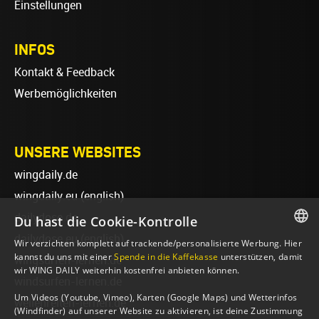
Einstellungen
INFOS
Kontakt & Feedback
Werbemöglichkeiten
UNSERE WEBSITES
wingdaily.de
wingdaily.eu
(english)
dailydose.de
Du hast die Cookie-Kontrolle
dailydose.eu
(english)
Wir verzichten komplett auf trackende/personalisierte Werbung. Hier
GERMAN
kannst du uns mit einer
Spende in die Kaffekasse
unterstützen, damit
wingsurfen-lernen.de
wir WING DAILY weiterhin kostenfrei anbieten können.
ENGLISH
windsurfen-lernen.de
Um Videos (Youtube, Vimeo), Karten (Google Maps) und Wetterinfos
wellenreiten-lernen.de
(Windfinder) auf unserer Website zu aktivieren, ist deine Zustimmung