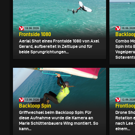
18.06.2026
16.06.202
Frontside 1080
Backloop
Aerial Shot eines Frontside 1080 von Axel
Combo Mov
Gerard, aufbereitet in Zeitlupe und für
Spin into 
beide Sprungrichtungen...
Vogelper
Sotavento
13.06.2026
12.06.202
Backloop Spin
Frontloo
Griffwechsel beim Backloop Spin: Für
Drone Sho
diese Aufnahme wurde die Kamera an
Rotation 
Marie Schlittenbauers Wing montiert. So
nach Lee 
kann...
einem...