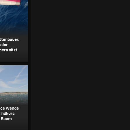
ttenbauer.
s der
era sitzt
ance Wende
windkurs
m Boom