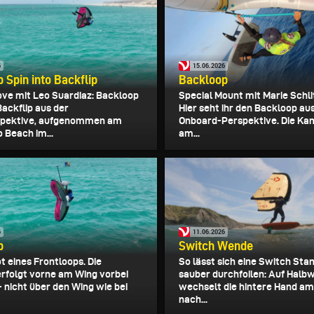
6
15.06.2026
 Spin into Backflip
Backloop
e mit Leo Suardiaz: Backloop
Special Mount mit Marie Schli
Backflip aus der
Hier seht ihr den Backloop au
spektive, aufgenommen am
Onboard-Perspektive. Die Kam
 Beach im...
am...
6
11.06.2026
p
Switch Wende
t eines Frontloops. Die
So lässt sich eine Switch St
erfolgt vorne am Wing vorbei
sauber durchfoilen: Auf Halb
- nicht über den Wing wie bei
wechselt die hintere Hand a
nach...