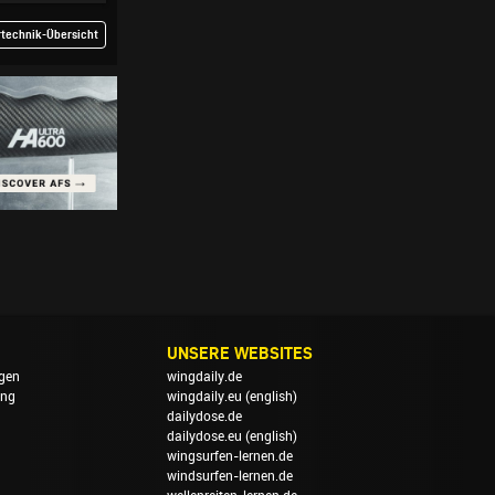
rtechnik-Übersicht
UNSERE WEBSITES
gen
wingdaily.de
ung
wingdaily.eu
(english)
dailydose.de
dailydose.eu
(english)
wingsurfen-lernen.de
windsurfen-lernen.de