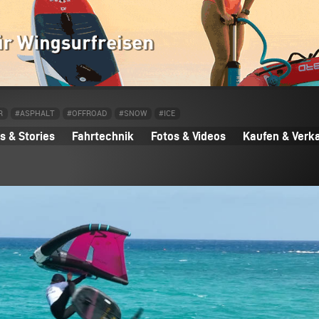
R
#ASPHALT
#OFFROAD
#SNOW
#ICE
 & Stories
Fahrtechnik
Fotos & Videos
Kaufen & Verk