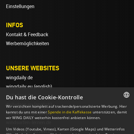
Einstellungen
INFOS
Kontakt & Feedback
Werbemöglichkeiten
UNSERE WEBSITES
wingdaily.de
wingdaily.eu
(english)
dailydose.de
Du hast die Cookie-Kontrolle
dailydose.eu
(english)
Wir verzichten komplett auf trackende/personalisierte Werbung. Hier
GERMAN
kannst du uns mit einer
Spende in die Kaffekasse
unterstützen, damit
wingsurfen-lernen.de
wir WING DAILY weiterhin kostenfrei anbieten können.
ENGLISH
windsurfen-lernen.de
Um Videos (Youtube, Vimeo), Karten (Google Maps) und Wetterinfos
wellenreiten-lernen.de