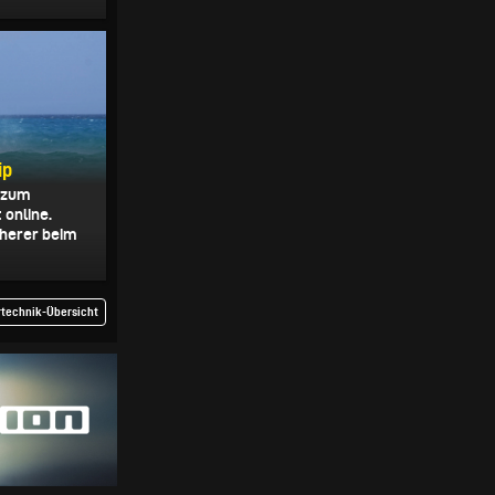
ip
p zum
 online.
herer beim
rtechnik-Übersicht