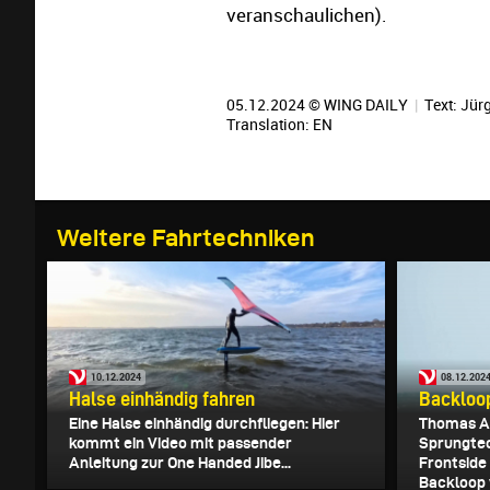
veranschaulichen).
05.12.2024 © WING DAILY
|
Text:
Jürg
Translation:
EN
Weitere Fahrtechniken
10.12.2024
08.12.202
Halse einhändig fahren
Backloo
Eine Halse einhändig durchfliegen: Hier
Thomas Ac
kommt ein Video mit passender
Sprungtec
Anleitung zur One Handed Jibe...
Frontside
Backloop 