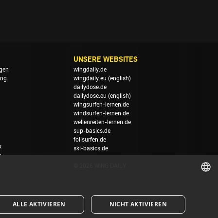
UNSERE WEBSITES
gen
wingdaily.de
ung
wingdaily.eu
(english)
dailydose.de
dailydose.eu
(english)
wingsurfen-lernen.de
windsurfen-lernen.de
wellenreiten-lernen.de
sup-basics.de
foilsurfen.de
k
ski-basics.de
n
© 2026 WING DAILY
GERMAN
ALLE AKTIVIEREN
NICHT AKTIVIEREN
ENGLISH