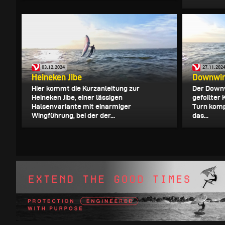
03.12.2024
27.11.202
Heineken Jibe
Downwin
Hier kommt die Kurzanleitung zur
Der Downw
Heineken Jibe, einer lässigen
gefoilter 
Halsenvariante mit einarmiger
Turn komp
Wingführung, bei der der...
das...