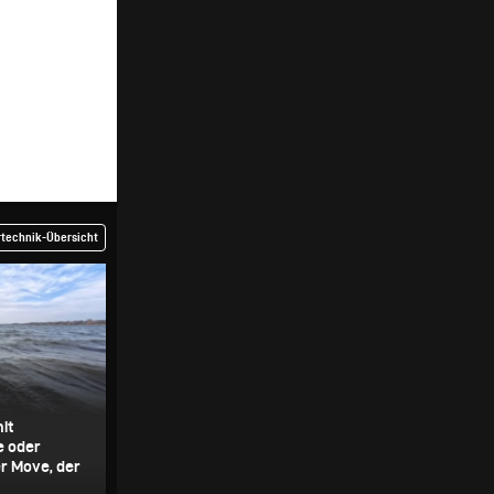
rtechnik-Übersicht
mit
e oder
er Move, der