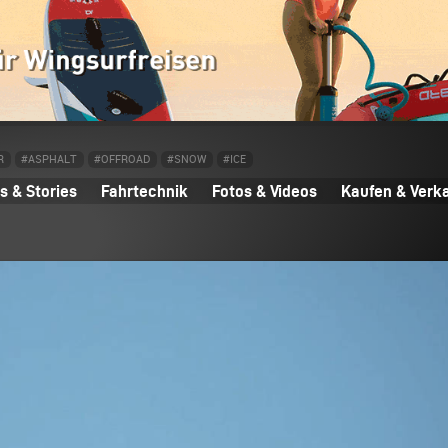
R
#ASPHALT
#OFFROAD
#SNOW
#ICE
 & Stories
Fahrtechnik
Fotos & Videos
Kaufen & Verk