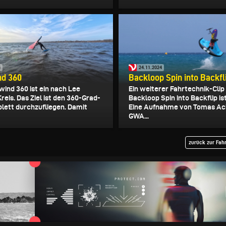
4
24.11.2024
d 360
Backloop Spin into Backfl
ind 360 ist ein nach Lee
Ein weiterer Fahrtechnik-Cli
Kreis. Das Ziel ist den 360-Grad-
Backloop Spin into Backflip ist
lett durchzufliegen. Damit
Eine Aufnahme von Tomas Ac
GWA...
zurück zur Fah