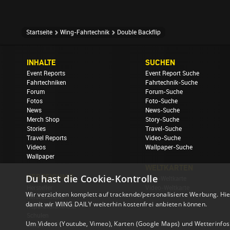
Startseite
Wing-Fahrtechnik
Double Backflip
INHALTE
SUCHEN
Event Reports
Event Report Suche
Fahrtechniken
Fahrtechnik-Suche
Forum
Forum-Suche
Fotos
Foto-Suche
News
News-Suche
Merch Shop
Story-Suche
Stories
Travel-Suche
Travel Reports
Video-Suche
Videos
Wallpaper-Suche
Wallpaper
WELTKARTEN
VERZEICHNIS
Du hast die Cookie-Kontrolle
Foto-Weltkarte
Hersteller
Video-Weltkarte
Wir verzichten komplett auf trackende/personalisierte Werbung. Hie
Reiseanbieter
damit wir WING DAILY weiterhin kostenfrei anbieten können.
Reparaturanbieter
Schulen
Um Videos (Youtube, Vimeo), Karten (Google Maps) und Wetterinfos (
Shops