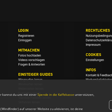
LOGIN
RECHTLICHES
Registrieren
Nutzungsbedingun
Einloggen
Datenschutzerklär
Impressum
MITMACHEN
COOKIES
Fotos hochladen
Videos vorschlagen
Einstellungen
Fragen & Antworten
INFOS
EINSTEIGER GUIDES
Kontakt & Feedbac
Wingsurfen lernen
Werbemöglichkeite
Windsurfen lernen
Wellenreiten lernen
Foilsurfen lernen
r kannst du uns mit einer
Spende in die Kaffekasse
unterstützen,
Standup Paddeln lernen
Skifahren lernen
Windfinder) auf unserer Website zu aktivieren, ist deine