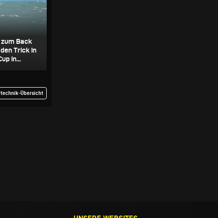
pe zum Back
den Trick in
p in...
rtechnik-Übersicht