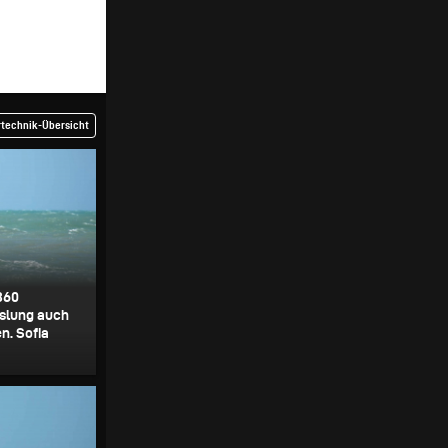
rtechnik-Übersicht
360
slung auch
n. Sofia