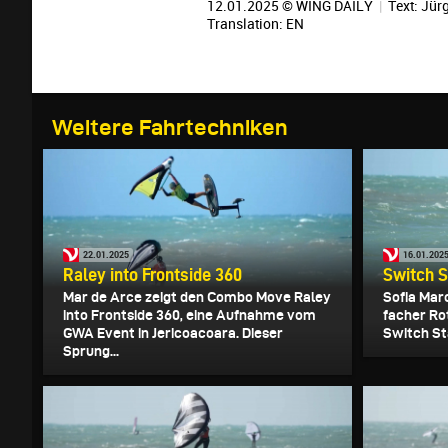
12.01.2025 © WING DAILY
|
Text:
Jürg
Translation:
EN
Weitere Fahrtechniken
22.01.2025
16.01.202
Raley into Frontside 360
Switch S
Mar de Arce zeigt den Combo Move Raley
Sofia Marc
into Frontside 360, eine Aufnahme vom
facher Ro
GWA Event in Jericoacoara. Dieser
Switch St
Sprung...