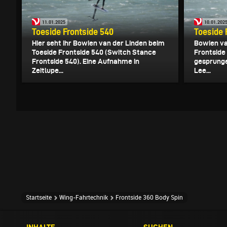
11.01.2025
10.01.202
Toeside Frontside 540
Toeside 
Hier seht ihr Bowien van der Linden beim
Bowien va
Toeside Frontside 540 (Switch Stance
Frontside 
Frontside 540). Eine Aufnahme in
gesprung
Zeitlupe...
Lee...
Startseite
Wing-Fahrtechnik
Frontside 360 Body Spin