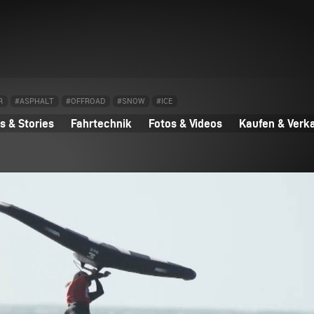
R
#ASPHALT
#OFFROAD
#SNOW
#ICE
 & Stories
Fahrtechnik
Fotos & Videos
Kaufen & Verk