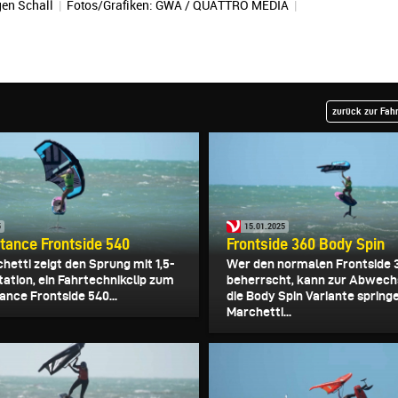
en Schall
|
Fotos/Grafiken: GWA / QUATTRO MEDIA
|
zurück zur Fah
5
15.01.2025
tance Frontside 540
Frontside 360 Body Spin
hetti zeigt den Sprung mit 1,5-
Wer den normalen Frontside 
tation, ein Fahrtechnikclip zum
beherrscht, kann zur Abwech
ance Frontside 540...
die Body Spin Variante springe
Marchetti...