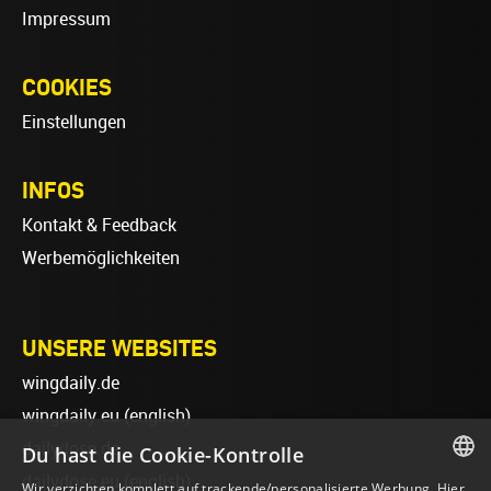
Impressum
COOKIES
Einstellungen
INFOS
Kontakt & Feedback
Werbemöglichkeiten
UNSERE WEBSITES
wingdaily.de
wingdaily.eu
(english)
dailydose.de
Du hast die Cookie-Kontrolle
dailydose.eu
(english)
Wir verzichten komplett auf trackende/personalisierte Werbung. Hier