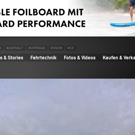
R
#ASPHALT
#OFFROAD
#SNOW
#ICE
 & Stories
Fahrtechnik
Fotos & Videos
Kaufen & Verk