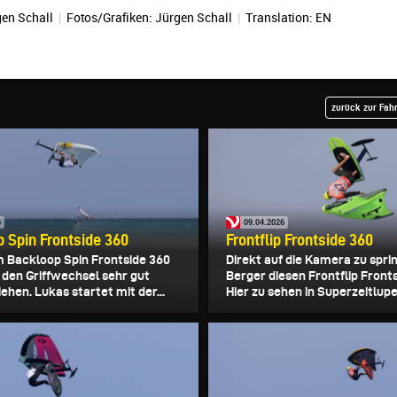
en Schall
|
Fotos/Grafiken:
Jürgen Schall
|
Translation:
EN
zurück zur Fah
6
09.04.2026
 Spin Frontside 360
Frontflip Frontside 360
m Backloop Spin Frontside 360
Direkt auf die Kamera zu spri
den Griffwechsel sehr gut
Berger diesen Frontflip Fronts
ehen. Lukas startet mit der...
Hier zu sehen in Superzeitlupe.