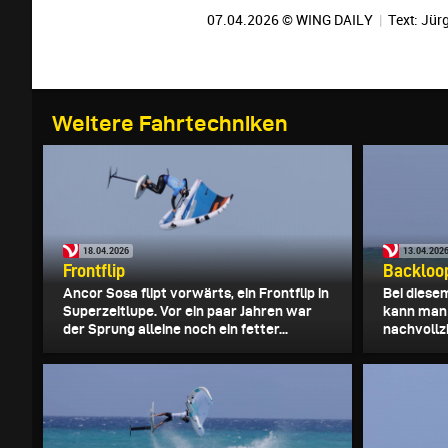
07.04.2026 © WING DAILY
|
Text:
Jürg
Weitere Fahrtechniken
18.04.2026
13.04.202
Frontflip
Backloop
Ancor Sosa flipt vorwärts, ein Frontflip in
Bei diese
Superzeitlupe. Vor ein paar Jahren war
kann man 
der Sprung alleine noch ein fetter...
nachvollzi