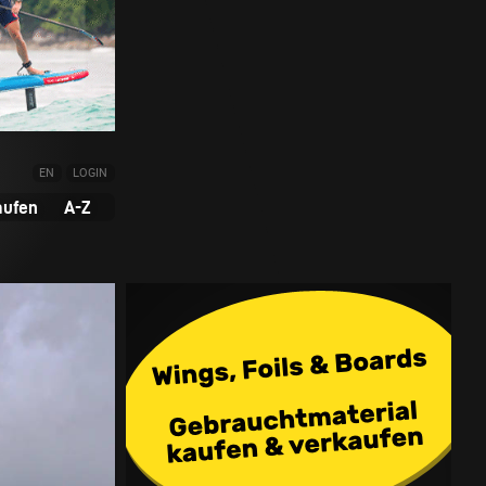
EN
LOGIN
aufen
A-Z