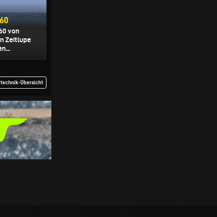
360
360 von
in Zeitlupe
n...
rtechnik-Übersicht