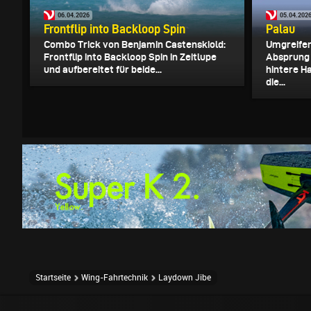
06.04.2026
05.04.202
Frontflip into Backloop Spin
Palau
Combo Trick von Benjamin Castenskiold:
Umgreifen
Frontflip into Backloop Spin in Zeitlupe
Absprung 
und aufbereitet für beide...
hintere Ha
die...
Startseite
Wing-Fahrtechnik
Laydown Jibe