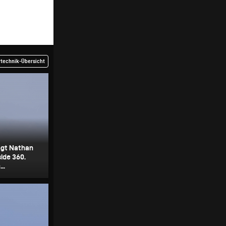
rtechnik-Übersicht
ngt Nathan
ide 360.
..