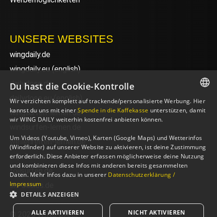
UNSERE WEBSITES
wingdaily.de
wingdaily.eu
(english)
dailydose.de
Du hast die Cookie-Kontrolle
dailydose.eu
(english)
Wir verzichten komplett auf trackende/personalisierte Werbung. Hier
GERMAN
kannst du uns mit einer
Spende in die Kaffekasse
unterstützen, damit
wingsurfen-lernen.de
wir WING DAILY weiterhin kostenfrei anbieten können.
ENGLISH
windsurfen-lernen.de
Um Videos (Youtube, Vimeo), Karten (Google Maps) und Wetterinfos
wellenreiten-lernen.de
(Windfinder) auf unserer Website zu aktivieren, ist deine Zustimmung
sup-basics.de
erforderlich. Diese Anbieter erfassen möglicherweise deine Nutzung
und kombinieren diese Infos mit anderen bereits gesammelten
foilsurfen.de
Daten. Mehr Infos dazu in unserer
Datenschutzerklärung /
Impressum
ski-basics.de
DETAILS ANZEIGEN
ALLE AKTIVIEREN
NICHT AKTIVIEREN
© 2026 WING DAILY