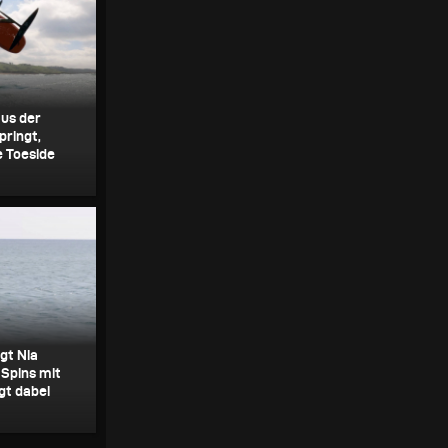
aus der
pringt,
e Toeside
gt Nia
 Spins mit
gt dabei