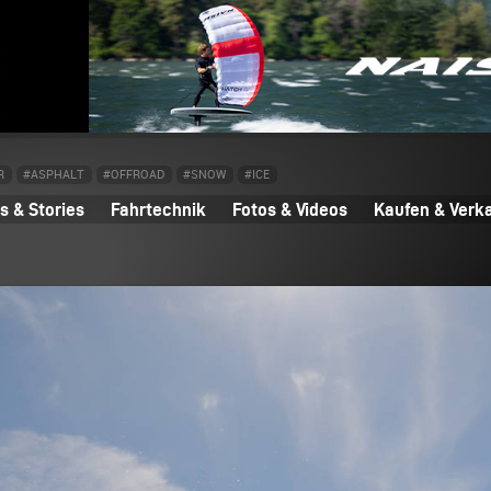
R
#ASPHALT
#OFFROAD
#SNOW
#ICE
 & Stories
Fahrtechnik
Fotos & Videos
Kaufen & Verk