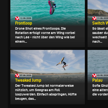
12.06.2026
11.06.202
Frontloop
Switch 
Drone Shot eines Frontloops. Die
So lässt 
Rotation erfolgt vorne am Wing vorbei
sauber du
nach Lee - nicht über den Wing wie bei
wechselt 
einem...
nach...
07.06.2026
03.06.202
Tweaked Jump
Palau
Der Tweaked Jump ist normalerweise
Sofia Ginz
nützlich, um Seegras am Foil
eine alter
loszuwerden. Einfach abspringen, Hüfte
die vorder
beugen, das...