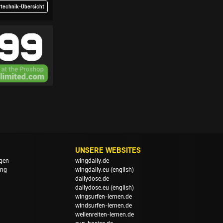
rtechnik-Übersicht
UNSERE WEBSITES
gen
wingdaily.de
ung
wingdaily.eu
(english)
dailydose.de
dailydose.eu
(english)
wingsurfen-lernen.de
windsurfen-lernen.de
wellenreiten-lernen.de