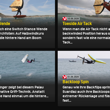
6
10.06.2026
Wende
Toeside Air Tack
sich eine Switch Stance Wende
Wenn man die Air Tack nicht 
rchfoilen: Auf Halbwindkurs
backwinded Position heraus s
die hintere Hand am Boom
sondern fast wie eine normal
Tack...
6
01.06.2026
Backloop Spin
inger zeigt bei diesem Palau
Genau wie ihre Backflips sprin
native Griff-Technik. Anstatt
Suardiaz auch ihre Backloops
e Hand einmal um die hintere...
extremer Rückenlage und flie
fast...