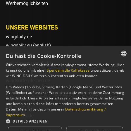
Werbemöglichkeiten
UNSERE WEBSITES
wingdaily.de
wingdaily.eu
(english)
dailydose.de
Du hast die Cookie-Kontrolle
dailydose.eu
(english)
Wir verzichten komplett auf trackende/personalisierte Werbung. Hier
GERMAN
kannst du uns mit einer
Spende in die Kaffekasse
unterstützen, damit
wingsurfen-lernen.de
wir WING DAILY weiterhin kostenfrei anbieten können.
ENGLISH
windsurfen-lernen.de
Um Videos (Youtube, Vimeo), Karten (Google Maps) und Wetterinfos
wellenreiten-lernen.de
(Windfinder) auf unserer Website zu aktivieren, ist deine Zustimmung
sup-basics.de
erforderlich. Diese Anbieter erfassen möglicherweise deine Nutzung
und kombinieren diese Infos mit anderen bereits gesammelten
foilsurfen.de
Daten. Mehr Infos dazu in unserer
Datenschutzerklärung /
Impressum
ski-basics.de
DETAILS ANZEIGEN