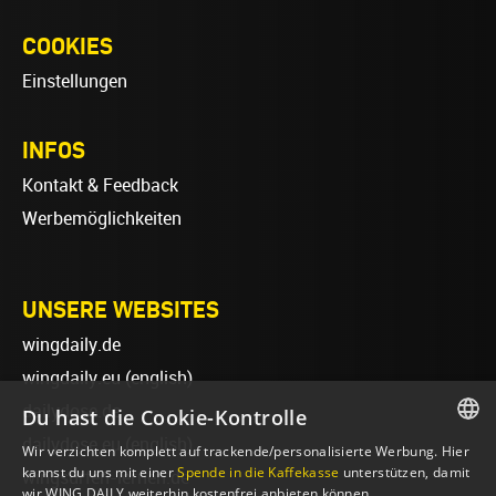
COOKIES
Einstellungen
INFOS
Kontakt & Feedback
Werbemöglichkeiten
UNSERE WEBSITES
wingdaily.de
wingdaily.eu
(english)
dailydose.de
Du hast die Cookie-Kontrolle
dailydose.eu
(english)
Wir verzichten komplett auf trackende/personalisierte Werbung. Hier
GERMAN
kannst du uns mit einer
Spende in die Kaffekasse
unterstützen, damit
wingsurfen-lernen.de
wir WING DAILY weiterhin kostenfrei anbieten können.