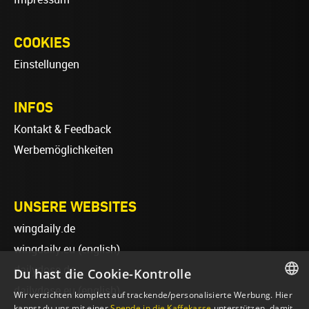
COOKIES
Einstellungen
INFOS
Kontakt & Feedback
Werbemöglichkeiten
UNSERE WEBSITES
wingdaily.de
wingdaily.eu
(english)
dailydose.de
Du hast die Cookie-Kontrolle
dailydose.eu
(english)
Wir verzichten komplett auf trackende/personalisierte Werbung. Hier
GERMAN
kannst du uns mit einer
Spende in die Kaffekasse
unterstützen, damit