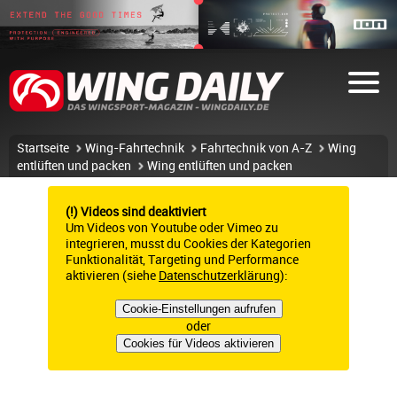
Startseite
Wing-Fahrtechnik
Fahrtechnik von A-Z
Wing
entlüften und packen
Wing entlüften und packen
(!) Videos sind deaktiviert
Um Videos von Youtube oder Vimeo zu
integrieren, musst du Cookies der Kategorien
Funktionalität, Targeting und Performance
aktivieren (siehe
Datenschutzerklärung
):
Cookie-Einstellungen aufrufen
oder
Cookies für Videos aktivieren