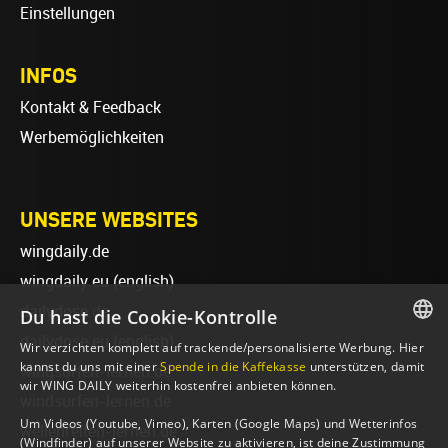
Einstellungen
INFOS
Kontakt & Feedback
Werbemöglichkeiten
UNSERE WEBSITES
wingdaily.de
wingdaily.eu
(english)
dailydose.de
Du hast die Cookie-Kontrolle
dailydose.eu
(english)
Wir verzichten komplett auf trackende/personalisierte Werbung. Hier
GERMAN
kannst du uns mit einer
Spende in die Kaffekasse
unterstützen, damit
wingsurfen-lernen.de
wir WING DAILY weiterhin kostenfrei anbieten können.
ENGLISH
windsurfen-lernen.de
Um Videos (Youtube, Vimeo), Karten (Google Maps) und Wetterinfos
wellenreiten-lernen.de
(Windfinder) auf unserer Website zu aktivieren, ist deine Zustimmung