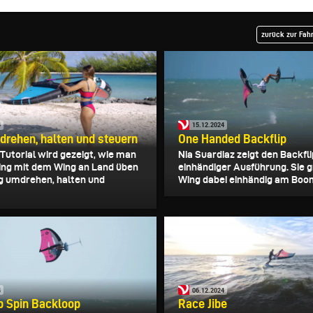
zurück zur Fah
4
15.12.2024
rehen, halten und steuern
One Handed Backflip
 Tutorial wird gezeigt, wie man
Nia Suardiaz zeigt den Backfli
ing mit dem Wing an Land üben
einhändiger Ausführung. Sie g
g umdrehen, halten und
Wing dabei einhändig am Boom 
4
06.12.2024
p Spin Backloop
Race Jibe