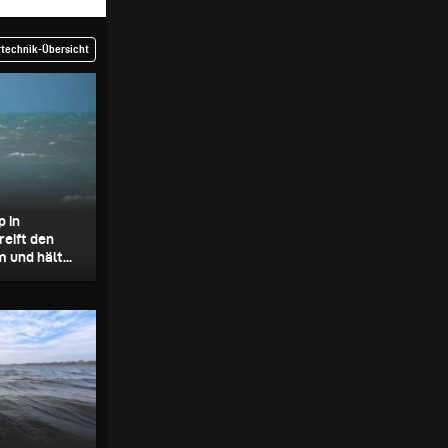
rtechnik-Übersicht
p in
reift den
und hält...