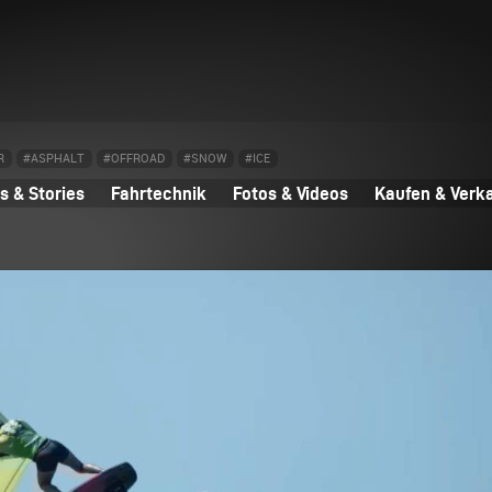
R
#ASPHALT
#OFFROAD
#SNOW
#ICE
 & Stories
Fahrtechnik
Fotos & Videos
Kaufen & Verk