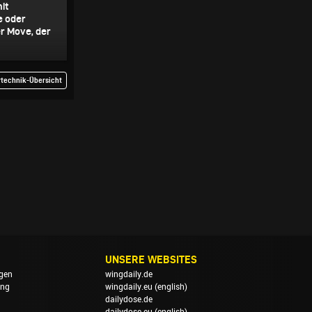
mit
e oder
er Move, der
rtechnik-Übersicht
UNSERE WEBSITES
gen
wingdaily.de
ung
wingdaily.eu
(english)
dailydose.de