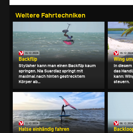
Weitere Fahrtechniken
16.12.2024
16.12.202
Backflip
Wing umd
Stylisher kann man einen Backflip kaum
In diesem
springen. Nia Suardiaz springt mit
das Handl
maximal nach hinten gestrecktem
kann: Win
Körper ab...
steuern.
10.12.2024
08.12.202
Halse einhändig fahren
Backloo