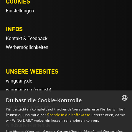
COOKIES
Einstellungen
INFOS
Kontakt & Feedback
Werbemöglichkeiten
UNSERE WEBSITES
wingdaily.de
wingdaily.eu
(english)
dailydose.de
Du hast die Cookie-Kontrolle
dailydose.eu
(english)
Wir verzichten komplett auf trackende/personalisierte Werbung. Hier
GERMAN
kannst du uns mit einer
Spende in die Kaffekasse
unterstützen, damit
wingsurfen-lernen.de
wir WING DAILY weiterhin kostenfrei anbieten können.
ENGLISH
windsurfen-lernen.de
Um Videos (Youtube, Vimeo), Karten (Google Maps) und Wetterinfos