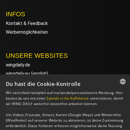
INFOS
Kontakt & Feedback
Werbemöglichkeiten
UNSERE WEBSITES
wingdaily.de
wingdaily.eu
(english)
dailydose.de
Du hast die Cookie-Kontrolle
dailydose.eu
(english)
Wir verzichten komplett auf trackende/personalisierte Werbung. Hier
GERMAN
kannst du uns mit einer
Spende in die Kaffekasse
unterstützen, damit
wingsurfen-lernen.de
wir WING DAILY weiterhin kostenfrei anbieten können.
ENGLISH
windsurfen-lernen.de
Um Videos (Youtube, Vimeo), Karten (Google Maps) und Wetterinfos
wellenreiten-lernen.de
(Windfinder) auf unserer Website zu aktivieren, ist deine Zustimmung
sup-basics.de
erforderlich. Diese Anbieter erfassen möglicherweise deine Nutzung