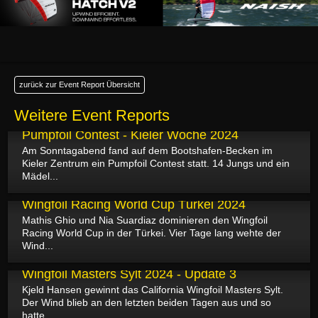
zurück zur Event Report Übersicht
Weitere Event Reports
26.06.2024
Pumpfoil Contest - Kieler Woche 2024
Am Sonntagabend fand auf dem Bootshafen-Becken im
Kieler Zentrum ein Pumpfoil Contest statt. 14 Jungs und ein
Mädel...
27.05.2024
Wingfoil Racing World Cup Türkei 2024
Mathis Ghio und Nia Suardiaz dominieren den Wingfoil
Racing World Cup in der Türkei. Vier Tage lang wehte der
Wind...
26.05.2024
Wingfoil Masters Sylt 2024 - Update 3
Kjeld Hansen gewinnt das California Wingfoil Masters Sylt.
Der Wind blieb an den letzten beiden Tagen aus und so
hatte...