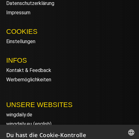
Datenschutzerklärung
Impressum
COOKIES
Einstellungen
INFOS
Kontakt & Feedback
Werbemöglichkeiten
UNSERE WEBSITES
wingdaily.de
wingdaily.eu
(english)
dailydose.de
Du hast die Cookie-Kontrolle