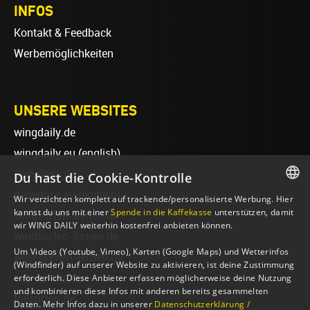
INFOS
Kontakt & Feedback
Werbemöglichkeiten
UNSERE WEBSITES
wingdaily.de
wingdaily.eu
(english)
dailydose.de
Du hast die Cookie-Kontrolle
dailydose.eu
(english)
Wir verzichten komplett auf trackende/personalisierte Werbung. Hier
GERMAN
kannst du uns mit einer
Spende in die Kaffekasse
unterstützen, damit
wingsurfen-lernen.de
wir WING DAILY weiterhin kostenfrei anbieten können.
ENGLISH
windsurfen-lernen.de
Um Videos (Youtube, Vimeo), Karten (Google Maps) und Wetterinfos
wellenreiten-lernen.de
(Windfinder) auf unserer Website zu aktivieren, ist deine Zustimmung
sup-basics.de
erforderlich. Diese Anbieter erfassen möglicherweise deine Nutzung
und kombinieren diese Infos mit anderen bereits gesammelten
foilsurfen.de
Daten. Mehr Infos dazu in unserer
Datenschutzerklärung /