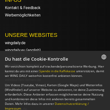
Kontakt & Feedback
Werbemöglichkeiten
UNSERE WEBSITES
wingdaily.de
wingdaily.eu
(english)
dailydose.de
Du hast die Cookie-Kontrolle
dailydose.eu
(english)
Wir verzichten komplett auf trackende/personalisierte Werbung. Hier
GERMAN
kannst du uns mit einer
Spende in die Kaffekasse
unterstützen, damit
wingsurfen-lernen.de
wir WING DAILY weiterhin kostenfrei anbieten können.
ENGLISH
windsurfen-lernen.de
Um Videos (Youtube, Vimeo), Karten (Google Maps) und Wetterinfos
wellenreiten-lernen.de
(Windfinder) auf unserer Website zu aktivieren, ist deine Zustimmung
sup-basics.de
erforderlich. Diese Anbieter erfassen möglicherweise deine Nutzung
und kombinieren diese Infos mit anderen bereits gesammelten
foilsurfen.de
Daten. Mehr Infos dazu in unserer
Datenschutzerklärung /
Impressum
ski-basics.de