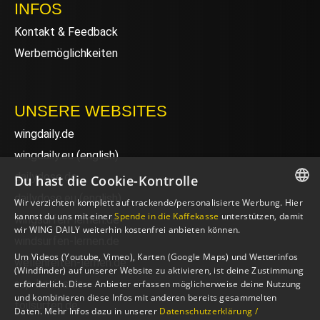
INFOS
Kontakt & Feedback
Werbemöglichkeiten
UNSERE WEBSITES
wingdaily.de
wingdaily.eu
(english)
dailydose.de
Du hast die Cookie-Kontrolle
dailydose.eu
(english)
Wir verzichten komplett auf trackende/personalisierte Werbung. Hier
GERMAN
kannst du uns mit einer
Spende in die Kaffekasse
unterstützen, damit
wingsurfen-lernen.de
wir WING DAILY weiterhin kostenfrei anbieten können.
ENGLISH
windsurfen-lernen.de
Um Videos (Youtube, Vimeo), Karten (Google Maps) und Wetterinfos
wellenreiten-lernen.de
(Windfinder) auf unserer Website zu aktivieren, ist deine Zustimmung
sup-basics.de
erforderlich. Diese Anbieter erfassen möglicherweise deine Nutzung
und kombinieren diese Infos mit anderen bereits gesammelten
foilsurfen.de
Daten. Mehr Infos dazu in unserer
Datenschutzerklärung /