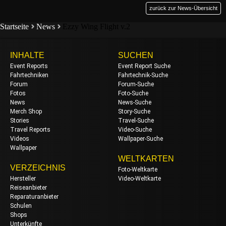
zurück zur News-Übersicht
Startseite
News
Ezzy Wing Flight v.2
INHALTE
SUCHEN
Event Reports
Event Report Suche
Fahrtechniken
Fahrtechnik-Suche
Forum
Forum-Suche
Fotos
Foto-Suche
News
News-Suche
Merch Shop
Story-Suche
Stories
Travel-Suche
Travel Reports
Video-Suche
Videos
Wallpaper-Suche
Wallpaper
WELTKARTEN
VERZEICHNIS
Foto-Weltkarte
Hersteller
Video-Weltkarte
Reiseanbieter
Reparaturanbieter
Schulen
Shops
Unterkünfte