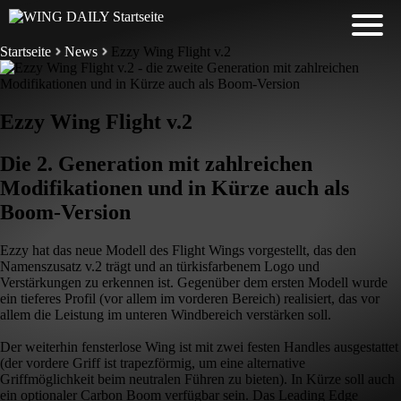
Startseite
News
Ezzy Wing Flight v.2
Ezzy Wing Flight v.2
Die 2. Generation mit zahlreichen
Modifikationen und in Kürze auch als
Boom-Version
Ezzy hat das neue Modell des Flight Wings vorgestellt, das den
Namenszusatz v.2 trägt und an türkisfarbenem Logo und
Verstärkungen zu erkennen ist. Gegenüber dem ersten Modell wurde
ein tieferes Profil (vor allem im vorderen Bereich) realisiert, das vor
allem die Leistung im unteren Windbereich verstärken soll.
Der weiterhin fensterlose Wing ist mit zwei festen Handles ausgestattet
(der vordere Griff ist trapezförmig, um eine alternative
Griffmöglichkeit beim neutralen Führen zu bieten). In Kürze soll auch
ein optionaler Carbon Boom verfügbar sein. Das Leading Edge