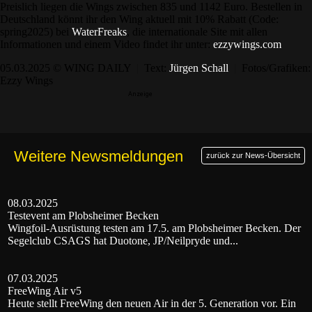
Preislich liegen die Wings zwischen 835 und 1142 Euro. Bestellen in
Deutschland könnt ihr den Wing aktuell mit 10% Rabatt (Code:
spring2025) bei
WaterFreaks
, die internationale Site mit allen
Informationen und einem Video findet ihr unter:
ezzywings.com
05.03.2025 © WING DAILY
|
Text:
Jürgen Schall
|
Fotos/Grafiken:
Ezzy Wings
Weitere Newsmeldungen
zurück zur News-Übersicht
08.03.2025
Testevent am Plobsheimer Becken
Wingfoil-Ausrüstung testen am 17.5. am Plobsheimer Becken. Der
Segelclub CSAGS hat Duotone, JP/Neilpryde und...
07.03.2025
FreeWing Air v5
Heute stellt FreeWing den neuen Air in der 5. Generation vor. Ein