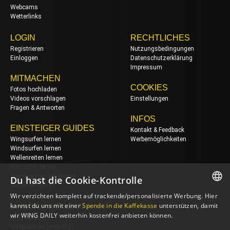
Webcams
Wetterlinks
LOGIN
RECHTLICHES
Registrieren
Nutzungsbedingungen
Einloggen
Datenschutzerklärung
Impressum
MITMACHEN
COOKIES
Fotos hochladen
Videos vorschlagen
Einstellungen
Fragen & Antworten
INFOS
EINSTEIGER GUIDES
Kontakt & Feedback
Wingsurfen lernen
Werbemöglichkeiten
Windsurfen lernen
Wellenreiten lernen
Foilsurfen lernen
Standup Paddeln lernen
Du hast die Cookie-Kontrolle
Skifahren lernen
Wir verzichten komplett auf trackende/personalisierte Werbung. Hier
GERMAN
kannst du uns mit einer
Spende in die Kaffekasse
unterstützen, damit
UNSERE WEBSITES
wir WING DAILY weiterhin kostenfrei anbieten können.
wingdaily.de
ENGLISH
wingdaily.eu
(english)