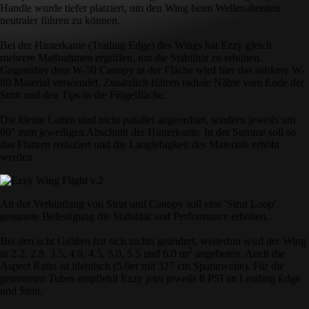
Handle wurde tiefer platziert, um den Wing beim Wellenabreiten
neutraler führen zu können.
Bei der Hinterkante (Trailing Edge) des Wings hat Ezzy gleich
mehrere Maßnahmen ergriffen, um die Stabilität zu erhöhen.
Gegenüber dem W-50 Canopy in der Fläche wird hier das stärkere W-
80 Material verwendet. Zusätzlich führen radiale Nähte vom Ende der
Strut und den Tips in die Flügelfläche.
Die kleine Latten sind nicht parallel angeordnet, sondern jeweils um
90° zum jeweiligen Abschnitt der Hinterkante. In der Summe soll so
das Flattern reduziert und die Langlebigkeit des Materials erhöht
werden.
An der Verbindung von Strut und Canopy soll eine 'Strut Loop'
genannte Befestigung die Stabilität und Performance erhöhen.
Bei den acht Größen hat sich nichts geändert, weiterhin wird der Wing
2
in 2.2, 2.8, 3.5, 4.0, 4.5, 5.0, 5.5 und 6.0 m
angeboten. Auch die
Aspect Ratio ist identisch (5.0er mit 327 cm Spannweite). Für die
getrennten Tubes empfiehlt Ezzy jetzt jeweils 8 PSI an Leading Edge
und Strut.