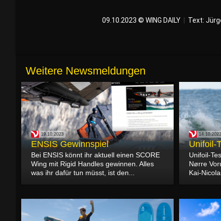
09.10.2023 © WING DAILY
|
Text:
Jürg
Weitere Newsmeldungen
19.10.2023
14.10.202
ENSIS Gewinnspiel
Unifoil
Bei ENSIS könnt ihr aktuell einen SCORE
Unifoil-T
Wing mit Rigid Handles gewinnen. Alles
Nørre Vor
was ihr dafür tun müsst, ist den...
Kai-Nicola