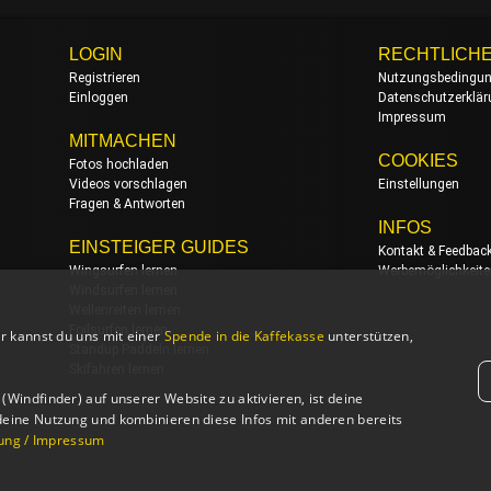
LOGIN
RECHTLICH
Registrieren
Nutzungsbedingu
Einloggen
Datenschutzerklä
Impressum
MITMACHEN
COOKIES
Fotos hochladen
Videos vorschlagen
Einstellungen
Fragen & Antworten
INFOS
EINSTEIGER GUIDES
Kontakt & Feedbac
Wingsurfen lernen
Werbemöglichkeit
Windsurfen lernen
Wellenreiten lernen
Foilsurfen lernen
r kannst du uns mit einer
Spende in die Kaffekasse
unterstützen,
Standup Paddeln lernen
Skifahren lernen
Windfinder) auf unserer Website zu aktivieren, ist deine
deine Nutzung und kombinieren diese Infos mit anderen bereits
ung / Impressum