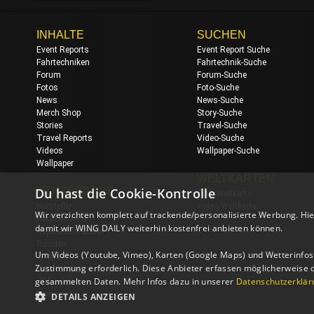
INHALTE
SUCHEN
Event Reports
Event Report Suche
Fahrtechniken
Fahrtechnik-Suche
Forum
Forum-Suche
Fotos
Foto-Suche
News
News-Suche
Merch Shop
Story-Suche
Stories
Travel-Suche
Travel Reports
Video-Suche
Videos
Wallpaper-Suche
Wallpaper
WELTKARTEN
Du hast die Cookie-Kontrolle
VERZEICHNIS
Foto-Weltkarte
Hersteller
Video-Weltkarte
Wir verzichten komplett auf trackende/personalisierte Werbung. Hie
Reiseanbieter
damit wir WING DAILY weiterhin kostenfrei anbieten können.
Reparaturanbieter
Schulen
Um Videos (Youtube, Vimeo), Karten (Google Maps) und Wetterinfos (
Shops
Zustimmung erforderlich. Diese Anbieter erfassen möglicherweise 
Unterkünfte
gesammelten Daten. Mehr Infos dazu in unserer
Datenschutzerklär
Webcams
Wetterlinks
DETAILS ANZEIGEN