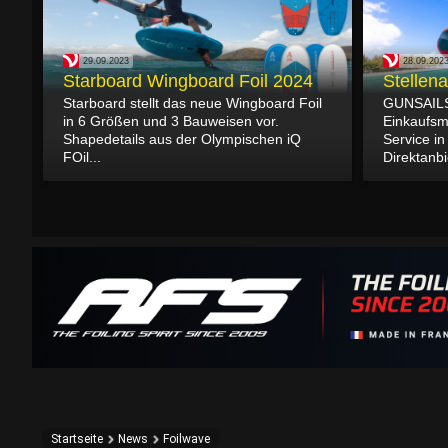
29.09.2023
28.09.202
Starboard Wingboard Foil 2024
Stellen
Starboard stellt das neue Wingboard Foil
GUNSAILS 
in 6 Größen und 3 Bauweisen vor.
Einkaufs
Shapedetails aus der Olympischen iQ
Service i
FOil...
Direktanbie
Startseite
News
Foilwave