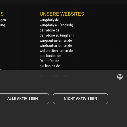
ES
UNSERE WEBSITES
ngen
wingdaily.de
rung
wingdaily.eu
(english)
dailydose.de
dailydose.eu
(english)
wingsurfen-lernen.de
windsurfen-lernen.de
wellenreiten-lernen.de
sup-basics.de
foilsurfen.de
k
ski-basics.de
en
© 2026 WING DAILY
GERMAN
ALLE AKTIVIEREN
NICHT AKTIVIEREN
ENGLISH