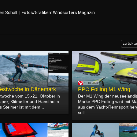
en Schall
|
Fotos/Grafiken: Windsurfers Magazin
zurück z
3
11.10.2023
-Testwoche in Dänemark
PPC Foiling M1 Wing
estwoche vom 15.-21. Oktober in
Der M1 Wing der neuseeländi
upør, Klitmøller und Hanstholm.
Marke PPC Foiling wird mit Ma
s Steimer ist mit dem...
aus dem Yacht-Rennsport herg
soll...