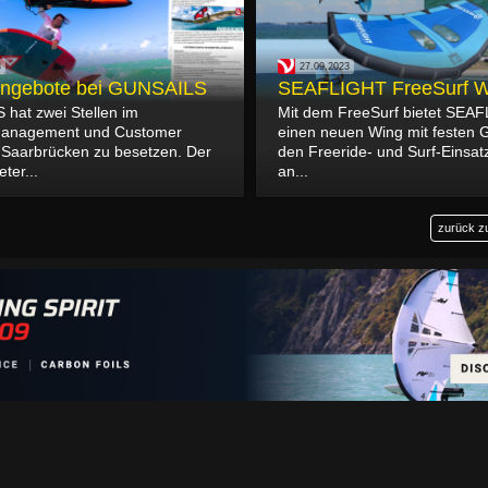
3
27.09.2023
angebote bei GUNSAILS
SEAFLIGHT FreeSurf W
hat zwei Stellen im
Mit dem FreeSurf bietet SEA
management und Customer
einen neuen Wing mit festen Gr
n Saarbrücken zu besetzen. Der
den Freeride- und Surf-Einsat
ter...
an...
zurück z