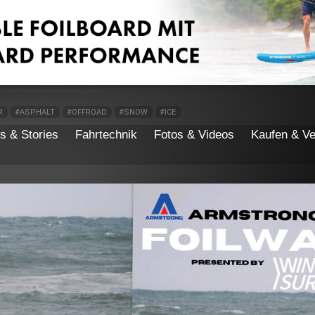
R
#ASPHALT
#OFFROAD
#SNOW
#ICE
s & Stories
Fahrtechnik
Fotos & Videos
Kaufen & Ve