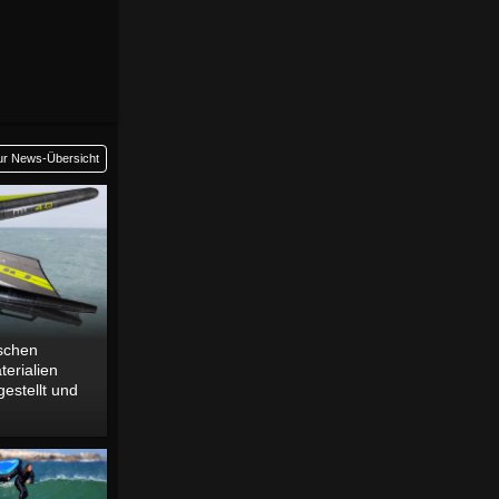
ur News-Übersicht
schen
terialien
estellt und