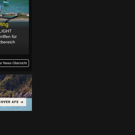
ing
FLIGHT
iffen für
zbereich
ur News-Übersicht