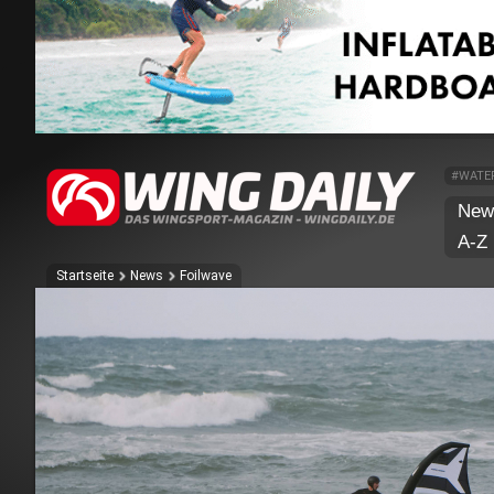
#WATE
New
A-Z
Startseite
News
Foilwave