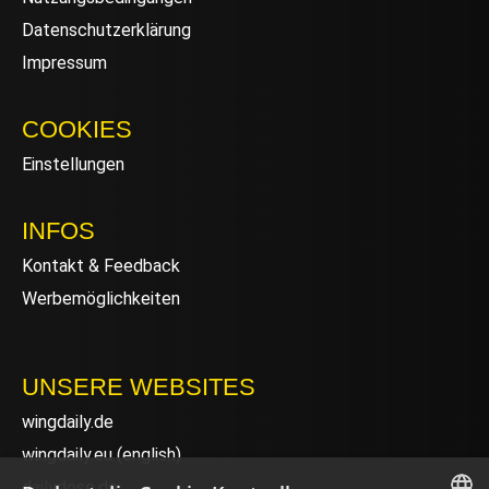
Datenschutzerklärung
Impressum
COOKIES
Einstellungen
INFOS
Kontakt & Feedback
Werbemöglichkeiten
UNSERE WEBSITES
wingdaily.de
wingdaily.eu
(english)
dailydose.de