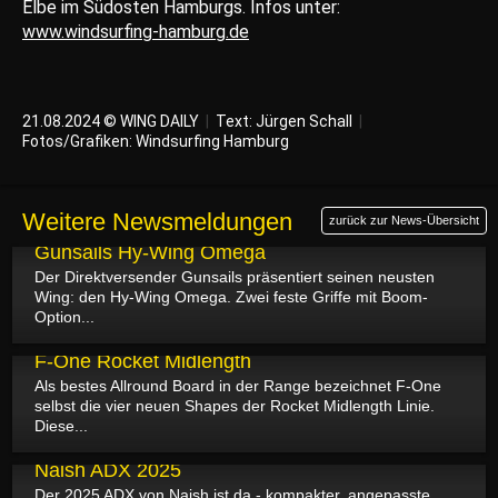
Elbe im Südosten Hamburgs. Infos unter:
www.windsurfing-hamburg.de
21.08.2024 © WING DAILY
|
Text:
Jürgen Schall
|
Fotos/Grafiken: Windsurfing Hamburg
Weitere Newsmeldungen
zurück zur News-Übersicht
28.08.2024
Gunsails Hy-Wing Omega
Der Direktversender Gunsails präsentiert seinen neusten
Wing: den Hy-Wing Omega. Zwei feste Griffe mit Boom-
Option...
27.08.2024
F-One Rocket Midlength
Als bestes Allround Board in der Range bezeichnet F-One
selbst die vier neuen Shapes der Rocket Midlength Linie.
Diese...
22.08.2024
Naish ADX 2025
Der 2025 ADX von Naish ist da - kompakter, angepasste