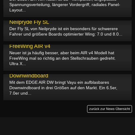
Spannungsverteilung, längerer Vordergriff, radiales Panel-
Layout...
15.08.2024
Neilpryde Fly SL
Der Fly SL von Neilpryde ist ein besonders für schwerere
Fahrer und größere Boards optimierter Wing: 7.0 und 8.0...
13.08.2024
FreeWing AIR v4
Neuer ist ja häufig besser, aber beim AIR v4 Modell hat
FreeWing mal so richtig an den Stellschrauben gedreht.
Ultra X...
07.08.2024
Vayu EDGE AIR DW - aufblasbares
Downwindboard
Mit dem EDGE AIR DW bringt Vayu ein aufblasbares
Downwindboard in drei Größen auf den Markt. Ein 6.5er,
7.0er und...
zurück zur News-Übersicht