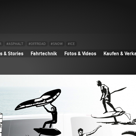
R
#ASPHALT
#OFFROAD
#SNOW
#ICE
 & Stories
Fahrtechnik
Fotos & Videos
Kaufen & Verk