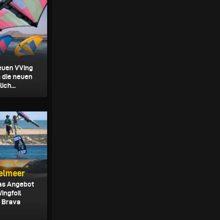
euen VVing
n die neuen
ich...
telmeer
Das Angebot
ingfoil
a Brava