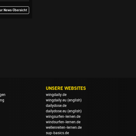
ur News-Übersicht
UNSERE WEBSITES
gen
wingdaily.de
ung
wingdaily.eu
(english)
dailydose.de
dailydose.eu
(english)
wingsurfen-lernen.de
windsurfen-lernen.de
wellenreiten-lernen.de
sup-basics.de