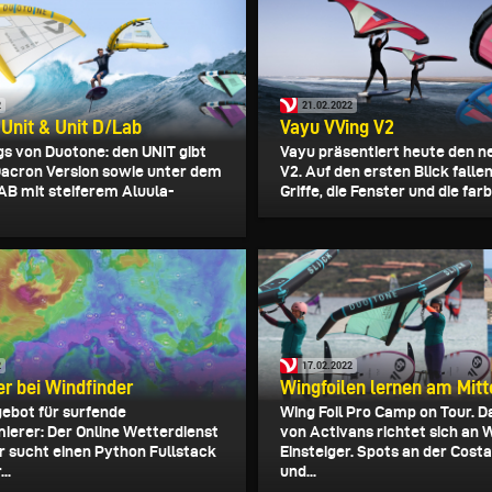
2
21.02.2022
Unit & Unit D/Lab
Vayu VVing V2
s von Duotone: den UNIT gibt
Vayu präsentiert heute den n
 Dacron Version sowie unter dem
V2. Auf den ersten Blick falle
AB mit steiferem Aluula-
Griffe, die Fenster und die farbl
2
17.02.2022
r bei Windfinder
Wingfoilen lernen am Mit
gebot für surfende
Wing Foil Pro Camp on Tour. 
erer: Der Online Wetterdienst
von Activans richtet sich an W
r sucht einen Python Fullstack
Einsteiger. Spots an der Cost
..
und...