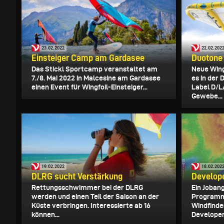
23.02.2022
22.02.202
Einsteiger Camp am Gardasee
Duotone 
Das Stickl Sportcamp veranstaltet am
Neue Wing
7./8. Mai 2022 in Malcesine am Gardasee
es in der
einen Event für Wingfoil-Einsteiger...
Label D/L
Gewebe...
19.02.2022
18.02.202
DLRG sucht Verstärkung
Develope
Rettungsschwimmer bei der DLRG
Ein Joban
werden und einen Teil der Saison an der
Programmi
Küste verbringen. Interessierte ab 16
Windfinde
können...
Developer.