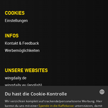
COOKIES
Einstellungen
INFOS
Kontakt & Feedback
Werbemöglichkeiten
UNSERE WEBSITES
wingdaily.de
wingdaily.eu
(english)
dailydose.de
Du hast die Cookie-Kontrolle
dailydose.eu
(english)
Wir verzichten komplett auf trackende/personalisierte Werbung. Hier
GERMAN
kannst du uns mit einer
Spende in die Kaffekasse
unterstützen, damit
wingsurfen-lernen.de